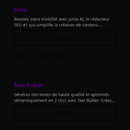
Junia
Boostez votre visibilité avec Junia AI, le rédacteur
SEO #1 qui simplifie la création de contenu.
Transformez vos défis SEO en succès avec notre IA
révolutionnaire.
LIRE +
IMAGE
PRODUCTIVITY
SEO
TEXT
Text Bulker
Générez des textes de haute qualité et optimisés
sémantiquement en 2 clics avec Text Bulker. Créez
des contenus en masse, ajoutez vos mots-clés et
obtenez des textes 100% optimisés!
LIRE +