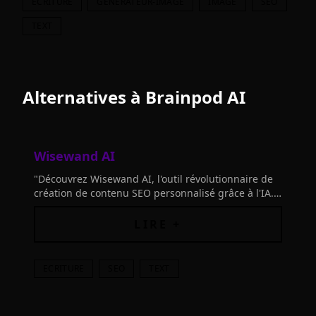
ECRITURE
GENERATEUR-IMAGE
IMAGE
SEO
TEXT
Alternatives à
Brainpod AI
Wisewand AI
"Découvrez Wisewand AI, l'outil révolutionnaire de
création de contenu SEO personnalisé grâce à l'IA.
Automatisez votre stratégie pour maximiser la
visibilité. Essayez-le
LIRE +
ECRITURE
SEO
TEXT