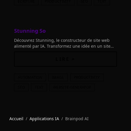
ECRITURE
PRODUCTIVITY
SEO
TEXT
Stunning So
Découvrez Stunning, le constructeur de site web
alimenté par IA. Transformez une idée en un site
web professionnel facilement. Optimisation SEO
LIRE +
AUTOMATION
IMAGE
PRODUCTIVITY
SEO
TEXT
WEBSITE-GENERATOR
Accueil
/
Applications IA
/
Brainpod AI