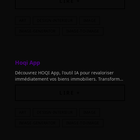
LIRE +
ART
DESIGN-INTERIEUR
IMAGE
IMAGE-GENERATOR
IMAGE-TO-IMAGE
Hoqi App
Découvrez HOQI App, l'outil IA pour revaloriser
immédiatement vos biens immobiliers. Transformez
vos photos et vendez 2x plus vite !
LIRE +
ART
DESIGN-INTERIEUR
IMAGE
IMAGE-GENERATOR
IMAGE-TO-IMAGE