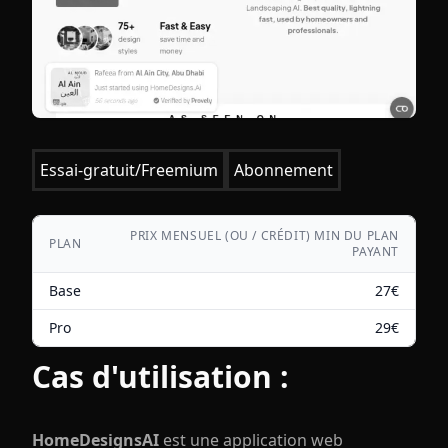
Essai-gratuit/Freemium
Abonnement
PRIX MENSUEL (OU / CRÉDIT) MIN DU PLAN
PLAN
PAYANT
Base
27
€
Pro
29
€
Cas d'utilisation :
HomeDesignsAI
est une application web