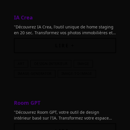
IA Crea
"Découvrez IA Crea, l'outil unique de home staging
en 20 sec. Transformez vos photos immobilières et
augmentez vos vues. Rejoignez-nous dès
maintenant!"
LIRE +
ART
DESIGN-INTERIEUR
IMAGE
IMAGE-GENERATOR
IMAGE-TO-IMAGE
Room GPT
"Découvrez Room GPT, votre outil de design
intérieur basé sur l'IA. Transformez votre espace
comme 2M d'autres utilisateurs. Essayez-le
aujourd'hui!"