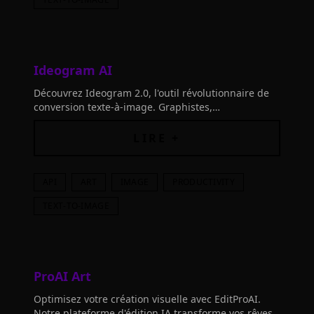
Ideogram AI
Découvrez Ideogram 2.0, l'outil révolutionnaire de
conversion texte-à-image. Graphistes,
développeurs, créateurs: boostez votre créativité
avec des visuels réalistes!
LIRE +
API
ART
IMAGE
PRODUCTIVITY
TEXT-TO-IMAGE
ProAI Art
Optimisez votre création visuelle avec EditProAI.
Notre plateforme d'édition IA transforme vos rêves