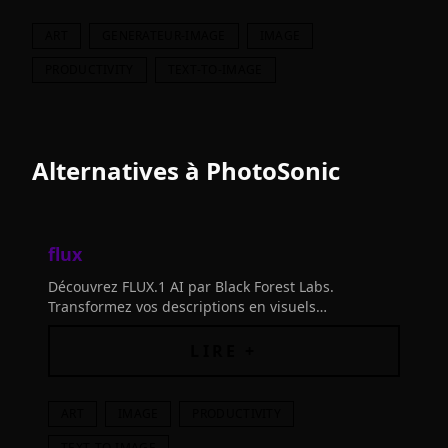
ART
GENERATEUR-IMAGE
IMAGE
PRODUCTIVITY
TEXT-TO-IMAGE
Alternatives à
PhotoSonic
flux
Découvrez FLUX.1 AI par Black Forest Labs.
Transformez vos descriptions en visuels
époustouflants grâce à l'IA. Unleash votre créativité
sans limites.
LIRE +
ART
IMAGE
PRODUCTIVITY
TEXT-TO-IMAGE