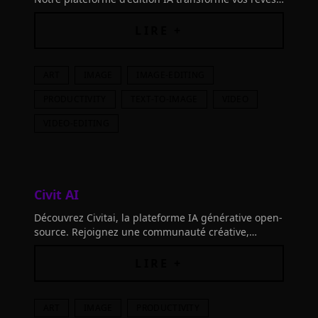
en réalité, offrant du contenu haut de gamme
rapidement.
LIRE +
ART
IMAGE
IMAGE-EDITING
PRODUCTIVITY
TEXT-TO-IMAGE
VIDEO
VIDEO-EDITING
Civit AI
Découvrez Civitai, la plateforme IA générative open-
source. Rejoignez une communauté créative,
explorez des modèles IA et laissez libre cours à
votre imagination.
LIRE +
ART
IMAGE
PRODUCTIVITY