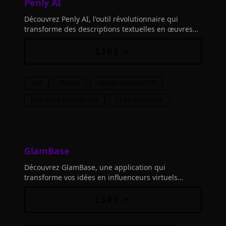
Penly AI
Découvrez Penly AI, l'outil révolutionnaire qui
transforme des descriptions textuelles en œuvres
d'art saisissantes. Anime, portraits réalistes
LIRE +
ART
IMAGE
IMAGE-GENERATOR
PORTRAIT-GENERATOR
TEXT-TO-IMAGE
GlamBase
Découvrez GlamBase, une application qui
transforme vos idées en influenceurs virtuels
accessibles à tous. Personnalisez et influencez dès
maintenant !
LIRE +