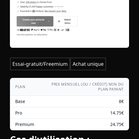
Essai-gratuit/Freemium
Achat unique
PRIX MENSUEL (OU / CRÉDIT) MIN DU
PLAN
PLAN PAYANT
Base
8
€
Pro
14.75
€
Premium
24.75
€