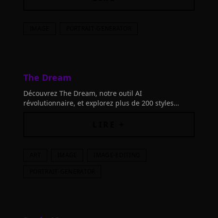
IMAGE
PORTRAIT-GENERATOR
The Dream
Découvrez The Dream, notre outil AI
révolutionnaire, et explorez plus de 200 styles
uniques pour vous voir comme jamais auparavant.
Connectez les outils et laissez libre cours à votre
LIRE +
imagination !
ART
IMAGE
IMAGE-EDITING
PORTRAIT-GENERATOR