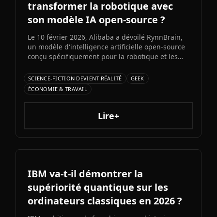
transformer la robotique avec
son modèle IA open-source ?
Le 10 février 2026, Alibaba a dévoilé RynnBrain,
un modèle d'intelligence artificielle open-source
conçu spécifiquement pour la robotique et les
appareils embarqués. Cette initiative marque
l'entrée du géant chinois dans la course
SCIENCE-FICTION DEVIENT RÉALITÉ
GEEK
mondiale à la robotique intelligente.
ÉCONOMIE & TRAVAIL
Lire+
IBM va-t-il démontrer la
supériorité quantique sur les
ordinateurs classiques en 2026 ?