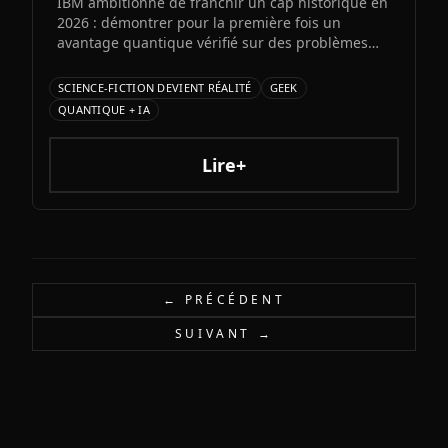
IBM ambitionne de franchir un cap historique en
2026 : démontrer pour la première fois un
avantage quantique vérifié sur des problèmes
réels. Cette percée pourrait révolutionner les
applications hybrides combinant intelligence
SCIENCE-FICTION DEVIENT RÉALITÉ
GEEK
artificielle et calcul quantique.
QUANTIQUE + IA
Lire+
← PRÉCÉDENT
SUIVANT →