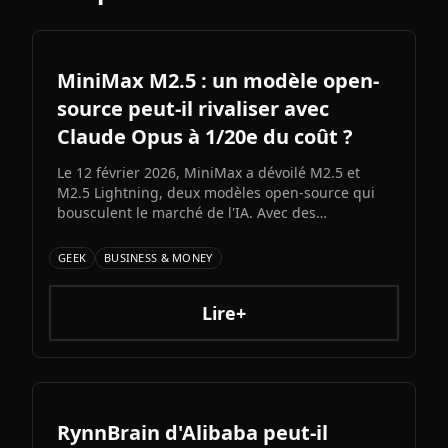
MiniMax M2.5 : un modèle open-
source peut-il rivaliser avec
Claude Opus à 1/20e du coût ?
Le 12 février 2026, MiniMax a dévoilé M2.5 et
M2.5 Lightning, deux modèles open-source qui
bousculent le marché de l'IA. Avec des
performances proches du state-of-the-art en
coding et un coût 20 fois inférieur à Claude Opus
GEEK
BUSINESS & MONEY
4.6, ces nouveaux venus chinois redéfinissent le
rapport qualité-prix dans l'IA générative.
Lire+
RynnBrain d'Alibaba peut-il