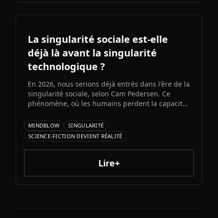
La singularité sociale est-elle
déjà là avant la singularité
technologique ?
En 2026, nous serions déjà entrés dans l'ère de la
singularité sociale, selon Cam Pedersen. Ce
phénomène, où les humains perdent la capacité
de suivre les échanges entre intelligences
artificielles, précéderait la singularité
MINDBLOW
SINGULARITÉ
technologique attendue pour 2034.
SCIENCE-FICTION DEVIENT RÉALITÉ
Lire+