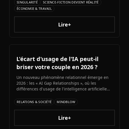
d'Elon Musk s'annonce comme l'un des paris les
SINGULARITÉ
SCIENCE-FICTION DEVIENT RÉALITÉ
plus audacieux de l'histoire de l'IA. Entre
ÉCONOMIE & TRAVAIL
architecture colossale, capacités multimodales
natives et ambitions AGI assumées, Grok 5
pourrait redessiner le paysage de l'intelligence
Lire+
artificielle.ons et bots d'automatisation
sophistiqués, explorons ce qui fonctionne
vraiment et les risques à connaître.
L'écart d'usage de l'IA peut-il
briser votre couple en 2026 ?
Un nouveau phénomène relationnel émerge en
2026 : les « AI Gap Relationships », où les
différences d'usage de l'intelligence artificielle
entre partenaires génèrent des conflits sur la
productivité, l'intimité et la compatibilité.
RELATIONS & SOCIÉTÉ
MINDBLOW
Décryptage d'une fracture numérique qui s'invite
dans la vie de couple.
Lire+