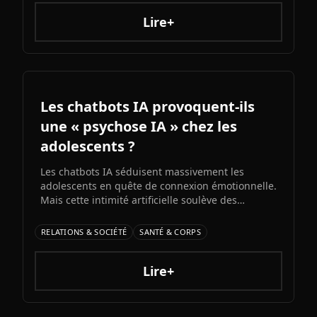
natives et ambitions AGI assumées, Grok 5
pourrait redessiner le paysage de l'intelligence
Lire+
artificielle.ons et bots d'automatisation
sophistiqués, explorons ce qui fonctionne
vraiment et les risques à connaître.
Les chatbots IA provoquent-ils
une « psychose IA » chez les
adolescents ?
Les chatbots IA séduisent massivement les
adolescents en quête de connexion émotionnelle.
Mais cette intimité artificielle soulève des
inquiétudes croissantes : experts et médias
alertent sur l'émergence d'une possible «
RELATIONS & SOCIÉTÉ
SANTÉ & CORPS
psychose IA » liée à l'immersion prolongée dans
des relations unilatérales avec des machines.
Lire+