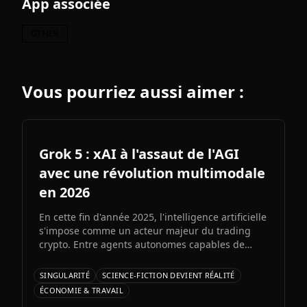
App associée
OTHER
Vous pourriez aussi aimer :
Grok 5 : xAI à l'assaut de l'AGI
avec une révolution multimodale
en 2026
En cette fin d'année 2025, l'intelligence artificielle
s'impose comme un acteur majeur du trading
crypto. Entre agents autonomes capables de
prendre des décisiLe prochain grand modèle
d'Elon Musk s'annonce comme l'un des paris les
SINGULARITÉ
SCIENCE-FICTION DEVIENT RÉALITÉ
plus audacieux de l'histoire de l'IA. Entre
ÉCONOMIE & TRAVAIL
architecture colossale, capacités multimodales