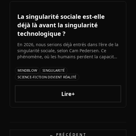
La singularité sociale est-elle
déjà là avant la singularité
technologique ?
En 2026, nous serions déjà entrés dans l'ère de la
singularité sociale, selon Cam Pedersen. Ce
phénomène, où les humains perdent la capacité
de suivre les échanges entre intelligences
artificielles, précéderait la singularité
MINDBLOW
SINGULARITÉ
technologique attendue pour 2034.
SCIENCE-FICTION DEVIENT RÉALITÉ
Lire+
← PRÉCÉDENT