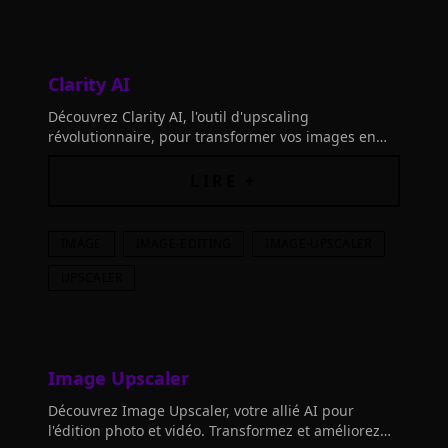
Clarity AI
Découvrez Clarity AI, l'outil d'upscaling
révolutionnaire, pour transformer vos images en
chefs-d'œuvre. Révélez le potentiel étonnant de vos
photos.
LIRE +
IMAGE
IMAGE-EDITING
IMAGE-UPSCALER
UPSCALER
Image Upscaler
Découvrez Image Upscaler, votre allié AI pour
l'édition photo et vidéo. Transformez et améliorez