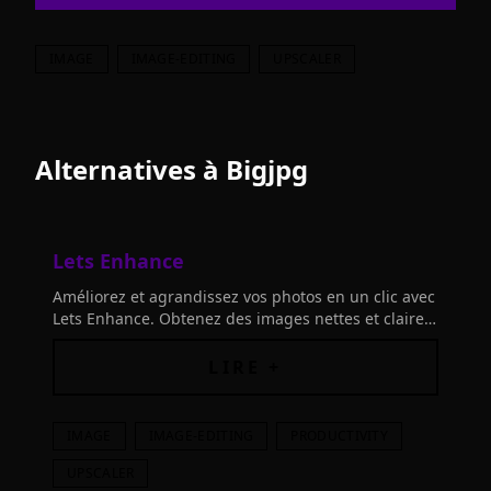
IMAGE
IMAGE-EDITING
UPSCALER
Alternatives à
Bigjpg
Lets Enhance
Améliorez et agrandissez vos photos en un clic avec
Lets Enhance. Obtenez des images nettes et claires,
augmentez la résolution et créez des œuvres d'art
en 4K et au-delà.
LIRE +
IMAGE
IMAGE-EDITING
PRODUCTIVITY
UPSCALER