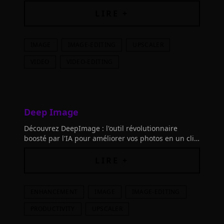
vos images avec des outils performants basés sur
des réseaux neuronaux de pointe.
LIRE +
IMAGE
IMAGE-EDITING
UPSCALER
VIDEO
VIDEO-EDITING
Deep Image
Découvrez DeepImage : l'outil révolutionnaire
boosté par l'IA pour améliorer vos photos en un clin
d'œil. Embellissez vos images rapidement, sans
effort manuel laborieux.
LIRE +
ENHANCEMENT
IMAGE
IMAGE-EDITING
PRODUCTIVITY
UPSCALER