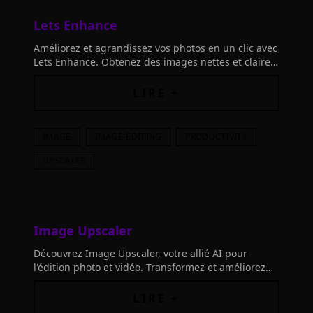
Lets Enhance
Améliorez et agrandissez vos photos en un clic avec
Lets Enhance. Obtenez des images nettes et claires,
augmentez la résolution et créez des œuvres d'art
en 4K et au-delà.
LIRE +
IMAGE
IMAGE-EDITING
PRODUCTIVITY
UPSCALER
Image Upscaler
Découvrez Image Upscaler, votre allié AI pour
l'édition photo et vidéo. Transformez et améliorez
vos images avec des outils performants basés sur
des réseaux neuronaux de pointe.
LIRE +