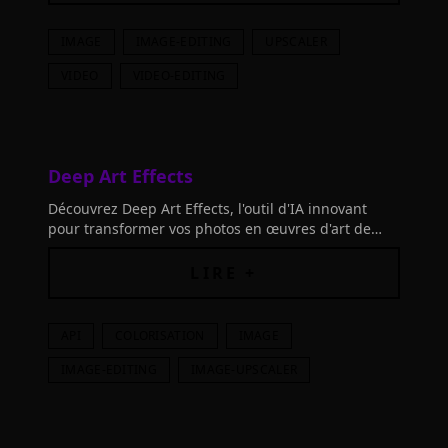
IMAGE
IMAGE-EDITING
UPSCALER
VIDEO
VIDEO-EDITING
Deep Art Effects
Découvrez Deep Art Effects, l'outil d'IA innovant
pour transformer vos photos en œuvres d'art de
qualité exceptionnelle.
LIRE +
API
COLORISATION
IMAGE
IMAGE-EDITING
IMAGE-UPSCALER