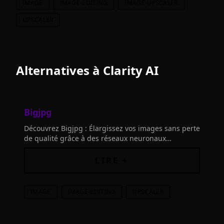
IMAGE
IMAGE-EDITING
IMAGE-UPSCALER
UPSCALER
Alternatives à
Clarity AI
Bigjpg
Découvrez Bigjpg : Élargissez vos images sans perte
de qualité grâce à des réseaux neuronaux
profonds. Réduisez le bruit et les saccades pour des
résultats époustouflants.
LIRE +
IMAGE
IMAGE-EDITING
UPSCALER