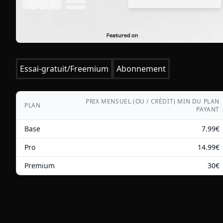
Essai-gratuit/Freemium
Abonnement
PRIX MENSUEL (OU / CRÉDIT) MIN DU PLAN
PLAN
PAYANT
Base
7.99
€
Pro
14.99
€
Premium
30
€