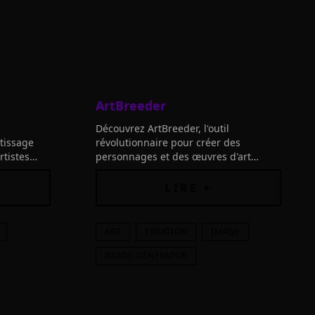
ArtBreeder
Découvrez ArtBreeder, l'outil
ntissage
révolutionnaire pour créer des
rtistes
personnages et des œuvres d'art
à dessiner
uniques grâce à l'IA. Connectez les
ement ni
outils et laissez libre cours à votre
LIRE +
imagination!
ART
CREATION
IMAGE
IMAGE-GENERATOR