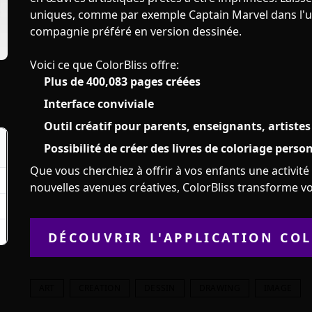
uniques, comme par exemple Captain Marvel dans l'u
compagnie préféré en version dessinée.
Voici ce que ColorBliss offre:
Plus de 400,083 pages créées
Interface conviviale
Outil créatif pour parents, enseignants, artiste
Possibilité de créer des livres de coloriage perso
Que vous cherchiez à offrir à vos enfants une activit
nouvelles avenues créatives, ColorBliss transforme vo
DÉCOUVRIR L'APPLICATION
COL
ART
CREATION
DESSIN
DRAWING
IMAGE