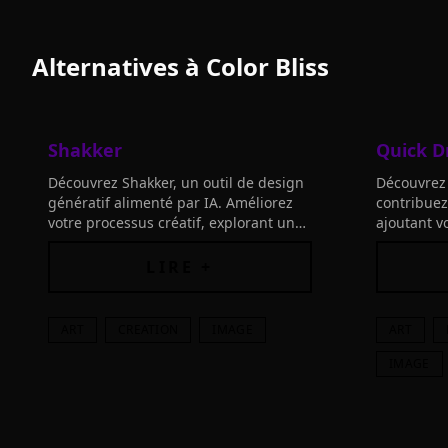
Alternatives à
Color Bliss
Shakker
Quick D
Découvrez Shakker, un outil de design
Découvrez
génératif alimenté par IA. Améliorez
contribuez
votre processus créatif, explorant une
ajoutant v
nouvelle ère de création visuelle.
ensemble 
gribouilla
LIRE +
reconnaîtr
ART
CREATION
IMAGE
ART
IMAGE