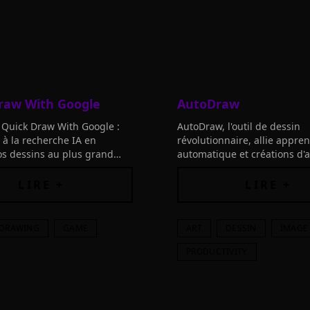
raw With Google
AutoDraw
 Quick Draw With Google :
AutoDraw, l'outil de dessin
 à la recherche IA en
révolutionnaire, allie appre
os dessins au plus grand
automatique et créations d'a
de données de
talentueux pour vous aider 
ges, et voyez si une IA peut
rapidement, sans télécharg
LIRE +
LIRE +
e vos œuvres !
frais, sur tous vos appareils.
DRAWING
GAME
ART
DESSIN
IMAGE
PRODUCTIVITY