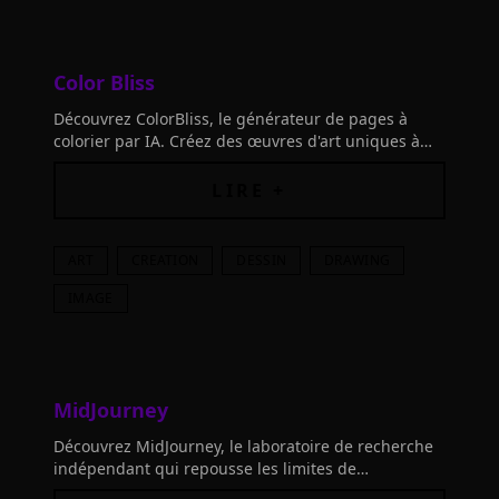
Color Bliss
Découvrez ColorBliss, le générateur de pages à
colorier par IA. Créez des œuvres d'art uniques à
partir de vos idées, photos ou croquis. Idéal pour
les enfants!
LIRE +
ART
CREATION
DESSIN
DRAWING
IMAGE
MidJourney
Découvrez MidJourney, le laboratoire de recherche
indépendant qui repousse les limites de
l'imagination humaine grâce à l'IA et au design