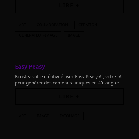
innovant. Rejoignez notre équipe visionnaire dès
LIRE +
aujourd'hui!
ART
COLLABORATION
CREATION
GENERATEUR-IMAGE
IMAGE
Easy Peasy
Boostez votre créativité avec Easy-Peasy.AI, votre IA
pour générer des contenus uniques en 40 langues.
Découvrez ses 290 modèles - sans carte de crédit
nécessaire!
LIRE +
ART
IMAGE
TATOUAGE