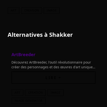
ART
CREATION
IMAGE
Alternatives à
Shakker
ArtBreeder
Découvrez ArtBreeder, l'outil révolutionnaire pour
créer des personnages et des œuvres d'art uniques
grâce à l'IA. Connectez les outils et laissez libre
cours à votre imagination!
LIRE +
ART
CREATION
IMAGE
IMAGE-GENERATOR