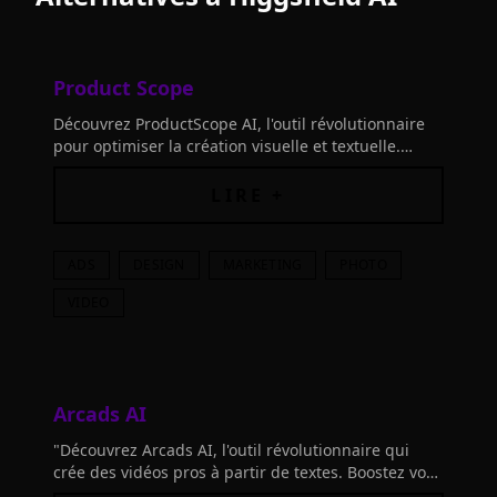
Product Scope
Découvrez ProductScope AI, l'outil révolutionnaire
pour optimiser la création visuelle et textuelle.
Boostez votre marque, économisez du temps et
soyez à la pointe!
LIRE +
ADS
DESIGN
MARKETING
PHOTO
VIDEO
Arcads AI
"Découvrez Arcads AI, l'outil révolutionnaire qui
crée des vidéos pros à partir de textes. Boostez vos
pubs, réduisez coûts et délais. Essayez-le !"