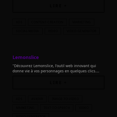
LIRE +
ADS
CONTENT-CREATION
MARKETING
SOCIAL-MEDIA
VIDEO
VIDEO-GENERATOR
Lemonslice
"Découvrez Lemonslice, l'outil web innovant qui
donne vie à vos personnages en quelques clics.
Explorez, créez et partagez vos histoires uniques
dès maintenant!"
LIRE +
ADS
AVATAR
IMAGE-TO-VIDEO
MARKETING
TEXT-TO-SPEECH
VIDEO
VIDEO-GENERATOR