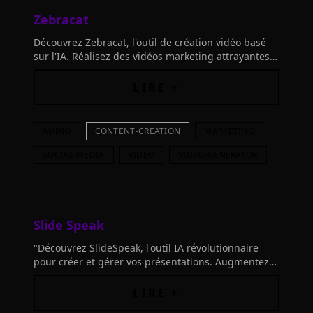
Zebracat
Découvrez Zebracat, l'outil de création vidéo basé
sur l'IA. Réalisez des vidéos marketing attrayantes
plus rapidement, avec 70% de coûts en moins.
LIRE +
AUDIO
CONTENT-CREATION
MARKETING
SOCIAL-MEDIA
VIDEO
VIDEO-GENERATOR
Slide Speak
"Découvrez SlideSpeak, l'outil IA révolutionnaire
pour créer et gérer vos présentations. Augmentez
votre productivité et gagnez un accès à vie
Premium Plus!"
LIRE +