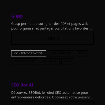
Glasp
Glasp permet de surligner des PDF et pages web
pour organiser et partager vos citations favorites.
Rejoignez des esprits similaires, connectez vos
outils et construisez votre clone AI dès maintenant!
LIRE +
CONTENT-CREATION
COPYWRITING
PDF
PRODUCTIVITY
STUDENT
TEXT
SEO Bot AI
Découvrez SEOBot, le robot SEO automatisé pour
entrepreneurs débordés. Optimisez votre présence
en ligne, gagnez du temps, augmentez votre trafic