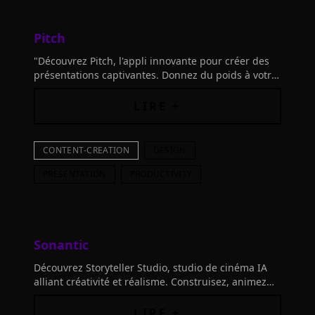
Pitch
"Découvrez Pitch, l'appli innovante pour créer des
présentations captivantes. Donnez du poids à votre
marque avec des modèles personnalisables.
Essayez maintenant!"
LIRE +
CONTENT-CREATION
DESIGN
PRESENTATION
PRODUCTIVITY
Sonantic
Découvrez Storyteller Studio, studio de cinéma IA
alliant créativité et réalisme. Construisez, animez
vos mondes 3D et partagez vos chefs-d'œuvre.
LIRE +