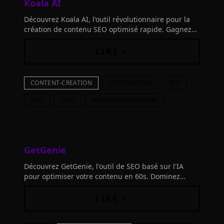
Koala AI
Découvrez Koala AI, l'outil révolutionnaire pour la
création de contenu SEO optimisé rapide. Gagnez
du temps avec KoalaWriter - commencez dès
maintenant !
LIRE +
CONTENT-CREATION
COPYWRITING
SEO
SITE
TEXT
WEBSITE-GENERATOR
GetGenie
Découvrez GetGenie, l'outil de SEO basé sur l'IA
pour optimiser votre contenu en 60s. Dominez
Google avec l'analyse précise des mots-clés. Essayez
dès maintenant !
LIRE +