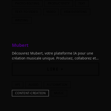
PHOTO-EDITING
PRODUCTIVITY
TEXT
TEXT-TO-VIDEO
VIDEO
VIDEO-EDITING
WRITING
Mubert
Découvrez Mubert, votre plateforme IA pour une
création musicale unique. Produisez, collaborez et
enrichissez vos audios avec notre technologie
innovante.
LIRE +
API
AUDIO
AUTOMATION
CONTENT-CREATION
MUSIC