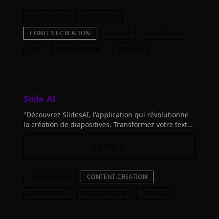
AUTOMATION
BUSINESS
CONTENT-CREATION
DESIGN
DIAPORAMA
PDF
PRESENTATION
TRAVAIL
Slide AI
"Découvrez SlidesAI, l'application qui révolutionne
la création de diapositives. Transformez votre texte
en présentation en un clic. Essayez-le maintenant!"
LIRE +
AUTOMATION
CONTENT-CREATION
DIAPORAMA
PRESENTATION
TRAVAIL