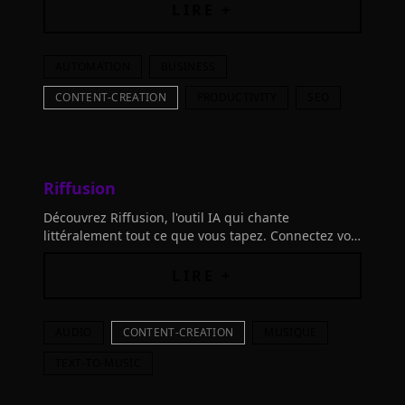
organique.
LIRE +
AUTOMATION
BUSINESS
CONTENT-CREATION
PRODUCTIVITY
SEO
Riffusion
Découvrez Riffusion, l'outil IA qui chante
littéralement tout ce que vous tapez. Connectez vos
outils, ajoutez des précisions, et laissez libre cours
à votre créativité musicale!
LIRE +
AUDIO
CONTENT-CREATION
MUSIQUE
TEXT-TO-MUSIC