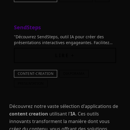
SendSteps
"Découvrez SendSteps, outil IA pour créer des
présentations interactives engageantes. Facilitez
l'apprentissage avec des quiz ludiques. Essayez-le
maintenant!"
LIRE +
CONTENT-CREATION
DIAPORAMA
PRESENTATION
Découvrez notre vaste sélection d'applications de
content creation
utilisant l'
IA
. Ces outils
innovants transforment la manière dont vous
créez du contenu, vous offrant des solutions