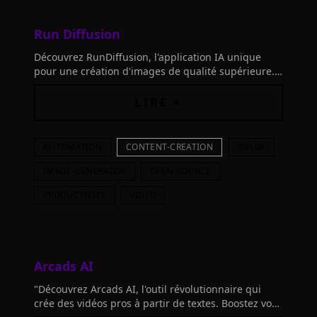
Run Diffusion
Découvrez RunDiffusion, l'application IA unique
pour une création d'images de qualité supérieure.
Explorez les outils comme RD Photo, ComfyUI
LIRE +
AUTOMATION
CONTENT-CREATION
IMAGE
IMAGE-GENERATOR
OPEN-SOURCE
PRODUCTIVITY
VIDEO
Arcads AI
"Découvrez Arcads AI, l'outil révolutionnaire qui
crée des vidéos pros à partir de textes. Boostez vos