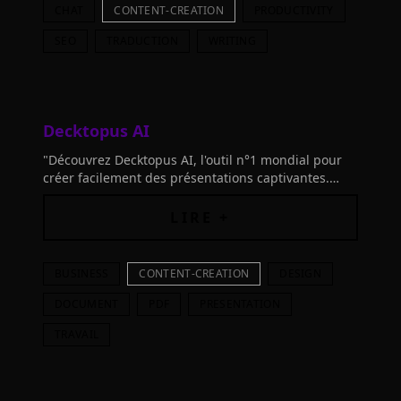
CHAT
CONTENT-CREATION
PRODUCTIVITY
SEO
TRADUCTION
WRITING
Decktopus AI
"Découvrez Decktopus AI, l'outil n°1 mondial pour
créer facilement des présentations captivantes.
Économisez 64% du temps ! Inscrivez-vous
maintenant!"
LIRE +
BUSINESS
CONTENT-CREATION
DESIGN
DOCUMENT
PDF
PRESENTATION
TRAVAIL