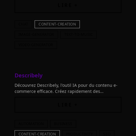
LIRE +
CHAT
CONTENT-CREATION
IMAGE-GENERATOR
TEXT-TO-MUSIC
VIDEO-GENERATOR
Describely
Découvrez Describely, l'outil IA pour du contenu e-
commerce efficace. Créez rapidement des
descriptions produit SEO-amicales. Rejoignez des
géants comme Target.
LIRE +
AUTOMATION
BUSINESS
CONTENT-CREATION
PRODUCTIVITY
SEO