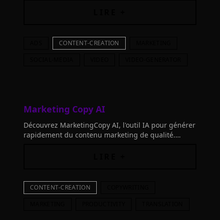
pubs, réduisez coûts et délais. Essayez-le !"
LIRE +
ADS
CONTENT-CREATION
MARKETING
SOCIAL-MEDIA
VIDEO
VIDEO-GENERATOR
Marketing Copy AI
Découvrez MarketingCopy AI, l'outil IA pour générer
rapidement du contenu marketing de qualité.
Maximisez vos conversions et traduisez dans 25
langues.
LIRE +
CONTENT-CREATION
COPYWRITING
MARKETING
PRODUCTIVITY
TRANSLATION