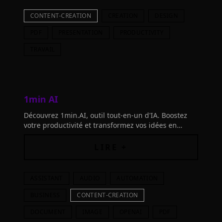
CONTENT-CREATION
CREATION
DESIGN
PDF
PRESENTATION
PRODUCTIVITY
TRAVAIL
1min AI
Découvrez 1min.AI, outil tout-en-un d'IA. Boostez
votre productivité et transformez vos idées en
réalisations concrètes. Testez sans frais
LIRE +
ASSISTANT
AUDIO
AUTOMATION
BUSINESS
CONTENT-CREATION
DOCUMENT
IMAGE
OPENAI
PDF