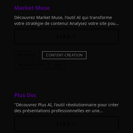
Market Muse
Découvrez Market Muse, l'outil AI qui transforme
votre stratégie de contenu! Analysez votre site pour
des insights personnalisés et planifiez avec
confiance et rapidité.
LIRE +
BUSINESS
CONTENT-CREATION
PRODUCTIVITY
SEO
Plus Doc
"Découvrez Plus AI, l'outil révolutionnaire pour créer
des présentations professionnelles en une
simplicité inégalée. Gagnez du temps avec l'IA !"
LIRE +