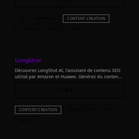
3D
ANIMATION
CONTENT-CREATION
CREATION
VIDEO
VOICE
LongShot
Découvrez LongShot AI, l'assistant de contenu SEO
utilisé par Amazon et Huawei. Générez du contenu
de qualité, vérifiez les faits et améliorez votre SEO.
LIRE +
CONTENT-CREATION
PRODUCTIVITY
SEO
WRITING