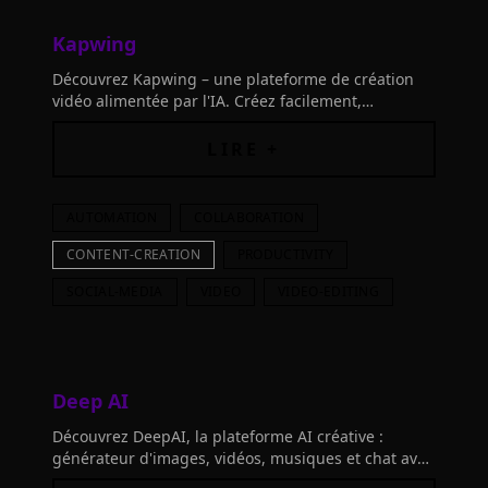
Kapwing
Découvrez Kapwing – une plateforme de création
vidéo alimentée par l'IA. Créez facilement,
collaborez en temps réel et produisez du contenu
de haute qualité.
LIRE +
AUTOMATION
COLLABORATION
CONTENT-CREATION
PRODUCTIVITY
SOCIAL-MEDIA
VIDEO
VIDEO-EDITING
Deep AI
Découvrez DeepAI, la plateforme AI créative :
générateur d'images, vidéos, musiques et chat avec
des personnages virtuels.