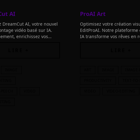
ut AI
ProAI Art
 DreamCut AI, votre nouvel
Optimisez votre création vis
ontage vidéo basé sur IA.
EditProAI. Notre plateforme 
ilement, enrichissez vos
IA transforme vos rêves en ré
t boostez votre créativité.
offrant du contenu haut d
intenant!"
rapidement.
LIRE +
LIRE +
IMAGE
ART
IMAGE
IMAGE-
DITING
PRODUCTIVITY
TEXT-TO
SPEECH
VIDEO
VIDEO
VIDEO-EDITING
ITING