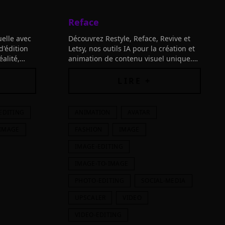
Reface
uelle avec
Découvrez Restyle, Reface, Revive et
d'édition
Letsy, nos outils IA pour la création et
alité,
animation de contenu visuel unique.
e gamme
Boostez votre créativité!
LIRE +
EDITING
ANIMATION
AVATAR
-IMAGE
FASHION
IMAGE
IMAGE-EDITING
IMAGE-TO-IMAGE
PHOTO-EDITING
SOCIAL-MEDIA
UPSCALER
VIDEO
VIDEO-EDITING