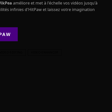
VikPea
améliore et met à l'échelle vos vidéos jusqu'à
ilités infinies d'HitPaw et laissez votre imagination
PAW
VIDEO-EDITING
VIDEO-ENHANCER