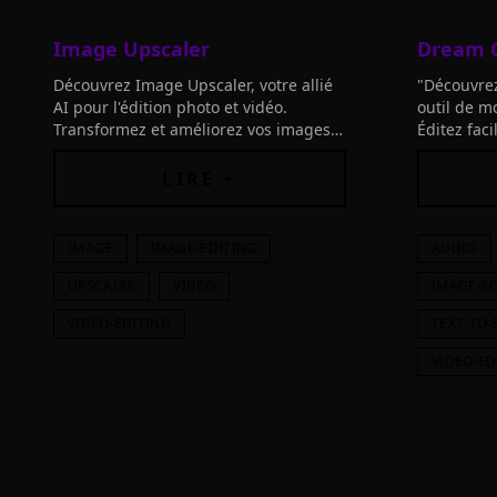
Image Upscaler
Dream C
Découvrez Image Upscaler, votre allié
"Découvrez
AI pour l'édition photo et vidéo.
outil de m
Transformez et améliorez vos images
Éditez fac
avec des outils performants basés sur
contenus e
des réseaux neuronaux de pointe.
Essayez ma
LIRE +
IMAGE
IMAGE-EDITING
AUDIO
UPSCALER
VIDEO
IMAGE-E
VIDEO-EDITING
TEXT-TO-
VIDEO-ED