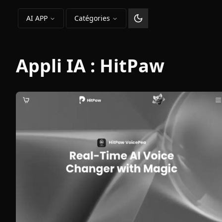
AI APP
Catégories
Changer le thème
Appli IA :
HitPaw