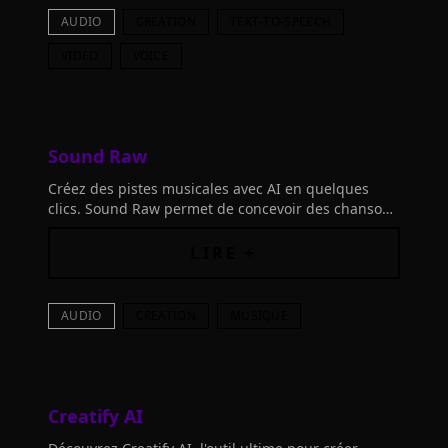
AUDIO
CREATION
TEXT-TO-SPEECH
VIDEO
VOICE
Sound Raw
Créez des pistes musicales avec AI en quelques
clics. Sound Raw permet de concevoir des chansons
uniques facilement et d'ajuster chaque détail selon
vos besoins.
LIRE +
AUDIO
CREATION
MUSIQUE
Creatify AI