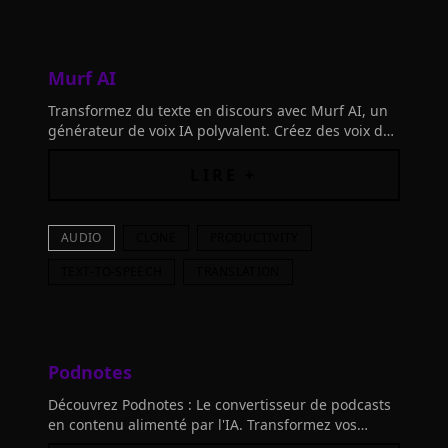
Murf AI
Transformez du texte en discours avec Murf AI, un
générateur de voix IA polyvalent. Créez des voix de
haute qualité en quelques minutes pour vos
podcasts, vidéos et présentations.
LIRE +
AUDIO
CLONE
PRODUCTIVITY
TEXT-TO-SPEECH
TRANSLATION
Podnotes
Découvrez Podnotes : Le convertisseur de podcasts
en contenu alimenté par l'IA. Transformez vos
podcasts et vidéos YouTube en transcriptions,