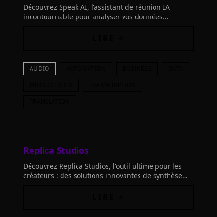
Découvrez Speak AI, l'assistant de réunion IA
incontournable pour analyser vos données
qualitatives et améliorer vos décisions. Rejoignez
plus de 150,000 utilisateurs dès aujourd'hui!
LIRE +
AUDIO
AUTOMATION
BUSINESS
DATA
PRODUCTIVITY
TRANSCRIPTION
TRANSLATION
Replica Studios
Découvrez Replica Studios, l'outil ultime pour les
créateurs : des solutions innovantes de synthèse
vocale et de conversion texte-parole sécurisées
pour un usage commercial.
LIRE +