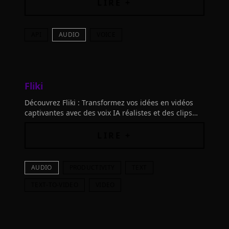
LIRE +
API
AUDIO
VOICE
Fliki
Découvrez Fliki : Transformez vos idées en vidéos
captivantes avec des voix IA réalistes et des clips
dynamiques. L'éditeur Texte en Vidéo facile à utiliser
révolutionне votre création de contenu !
LIRE +
AUDIO
PRODUCTIVITY
TEXT
TEXT-TO-VIDEO
VIDEO