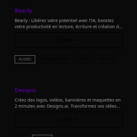
Bearly
Bearly : Libérez votre potentiel avec l'IA, boostez
votre productivité en lecture, écriture et création de
contenu. Transformez votre flux de travail en un clin
d'œil.
LIRE +
AUDIO
PRODUCTIVITY
TEXT
VIDEO
Designs
Créez des logos, vidéos, bannières et maquettes en
2 minutes avec Designs.ai. Transformez vos idées
rapidement grâce à l'IA. Qu'allez-vous imaginer
avec Designs.ai ?
LIRE +