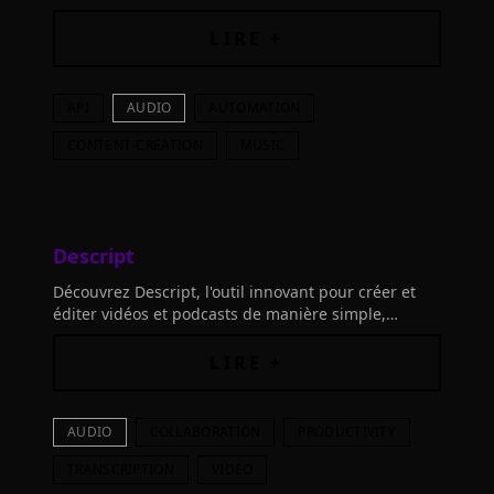
enrichissez vos audios avec notre technologie
innovante.
LIRE +
API
AUDIO
AUTOMATION
CONTENT-CREATION
MUSIC
Descript
Découvrez Descript, l'outil innovant pour créer et
éditer vidéos et podcasts de manière simple,
puissante et ludique. Boostez votre créativité et
facilitez votre production!
LIRE +
AUDIO
COLLABORATION
PRODUCTIVITY
TRANSCRIPTION
VIDEO