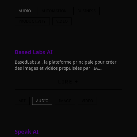
AUDIO
AUTOMATION
BUSINESS
PRODUCTIVITY
VIDEO
Based Labs AI
BasedLabs.ai, la plateforme principale pour créer
des images et vidéos propulsées par l'IA.
Redéfinissez la créativité, transcendez les limites
LIRE +
ART
AUDIO
IMAGE
VIDEO
Speak AI