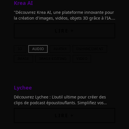
Krea AI
"Découvrez Krea AI, une plateforme innovante pour
la création d'images, vidéos, objets 3D grâce à l'IA.
Expérimentez la création numérique autrement !"
LIRE +
3D
AUDIO
AVATAR
ENHANCEMENT
IMAGE
IMAGE-EDITING
VIDEO
Lychee
Découvrez Lychee : L'outil ultime pour créer des
clips de podcast époustouflants. Simplifiez vos
workflows de réutilisation et publiez plus de
contenus professionnels.
LIRE +