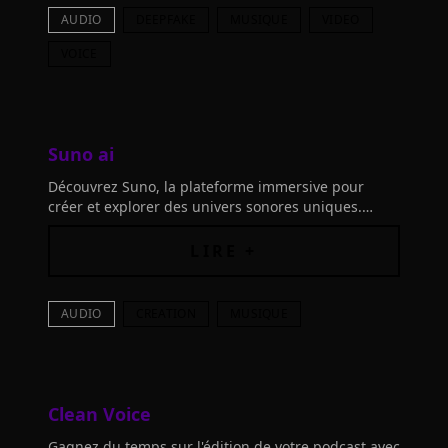
AUDIO
DEEPFAKE
MUSIQUE
VIDEO
VOICE
Suno ai
Découvrez Suno, la plateforme immersive pour
créer et explorer des univers sonores uniques.
Alliez technologie et créativité pour transformer
chaque son en mélodie!
LIRE +
AUDIO
CREATION
MUSIQUE
Clean Voice
Gagnez du temps sur l'édition de votre podcast avec