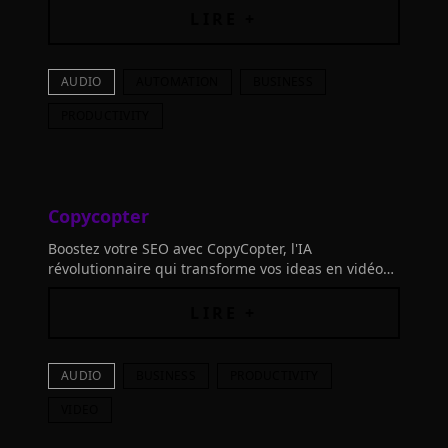
vous, sans aucune compétence en codage!
LIRE +
AUDIO
AUTOMATION
BUSINESS
PRODUCTIVITY
Copycopter
Boostez votre SEO avec CopyCopter, l'IA
révolutionnaire qui transforme vos ideas en vidéos
virales en minutes. Idéal pour entrepreneurs,
marketeurs
LIRE +
AUDIO
BUSINESS
PRODUCTIVITY
VIDEO