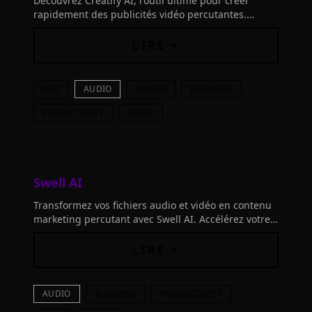
Découvrez Creatify AI, l'outil ultime pour créer
rapidement des publicités vidéo percutantes.
Transformez un lien produit ou une description
textuelle en vidéos marketing de haute qualité.
LIRE +
ADS
AUDIO
AVATAR
BUSINESS
PRODUCTIVITY
VIDEO
Swell AI
Transformez vos fichiers audio et vidéo en contenu
marketing percutant avec Swell AI. Accélérez votre
créativité et efficacité grâce à cette innovation
révolutionnaire.
LIRE +
AUDIO
BUSINESS
PRODUCTIVITY