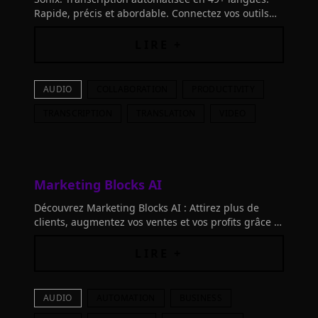
Rapide, précis et abordable. Connectez vos outils
pour plus de précision et transformez tout cela en
un contenu inventif !
LIRE +
AUDIO
COLLABORATION
PRODUCTIVITY
TRANSCRIPTION
TRANSLATION
VIDEO
Marketing Blocks AI
Découvrez Marketing Blocks AI : Attirez plus de
clients, augmentez vos ventes et vos profits grâce à
l'IA. Créez tout votre marketing sans agences
coûteuses ni outils dépassés.
LIRE +
AUDIO
AUTOMATION
BUSINESS