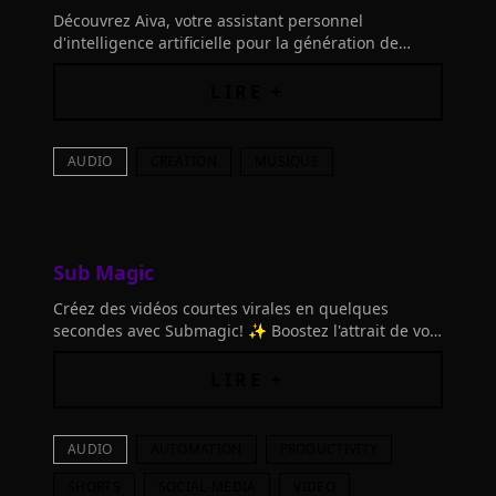
Découvrez Aiva, votre assistant personnel
d'intelligence artificielle pour la génération de
musique. Connectez vos outils et laissez libre cours
à votre créativité musicale!
LIRE +
AUDIO
CREATION
MUSIQUE
Sub Magic
Créez des vidéos courtes virales en quelques
secondes avec Submagic! ✨ Boostez l'attrait de vos
vidéos avec des sous-titres, B-Rolls, zooms et effets
sonores grâce à l'IA.
LIRE +
AUDIO
AUTOMATION
PRODUCTIVITY
SHORTS
SOCIAL-MEDIA
VIDEO