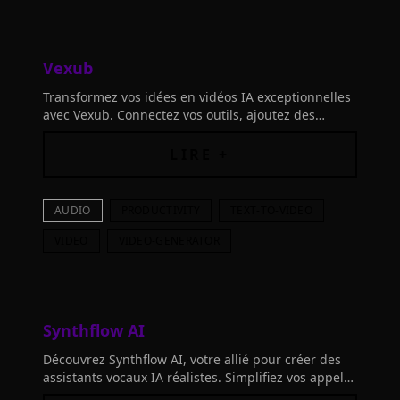
Vexub
Transformez vos idées en vidéos IA exceptionnelles
avec Vexub. Connectez vos outils, ajoutez des
précisions et laissez libre cours à votre imagination!
LIRE +
AUDIO
PRODUCTIVITY
TEXT-TO-VIDEO
VIDEO
VIDEO-GENERATOR
Synthflow AI
Découvrez Synthflow AI, votre allié pour créer des
assistants vocaux IA réalistes. Simplifiez vos appels
entrants et sortants, ainsi que la prise de rendez-