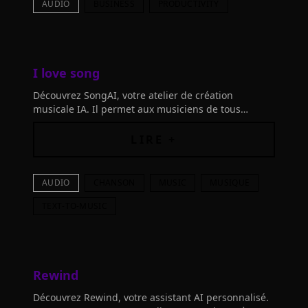
AUDIO
BUSINESS
PRODUCTIVITY
I love song
Découvrez SongAI, votre atelier de création
musicale IA. Il permet aux musiciens de tous
niveaux de générer des chansons inédites
facilement.
LIRE +
AUDIO
CHANSON
MUSIC
MUSIQUE
TEXT-TO-MUSIC
Rewind
Découvrez Rewind, votre assistant AI personnalisé.