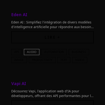
Eden AI
Eden AI : Simplifiez l'intégration de divers modèles
d'intelligence artificielle pour répondre aux besoins
de votre entreprise en un clin d'œil.
LIRE +
API
AUDIO
AUTOMATION
BUSINESS
IMAGE
PRODUCTIVITY
TEXT
VIDEO
Vapi AI
Découvrez Vapi, l'application web d'IA pour
développeurs, offrant des API performantes pour la
reconnaissance et la synthèse vocale.