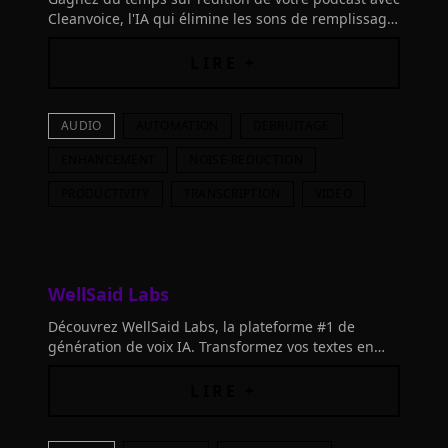
Cleanvoice, l'IA qui élimine les sons de remplissage,
les bégaiements et les bruits de bouche pour des
enregistrements audio parfaits.
LIRE +
AUDIO
AUTOMATION
DEBRUITAGE
ENHANCEMENT
NOISE-REDUCTION
PRODUCTIVITY
TRANSCRIPTION
VIDEO
WellSaid Labs
Découvrez WellSaid Labs, la plateforme #1 de
génération de voix IA. Transformez vos textes en
voix off en quelques secondes et créez des
contenus captivants tout en économisant temps et
LIRE +
argent.