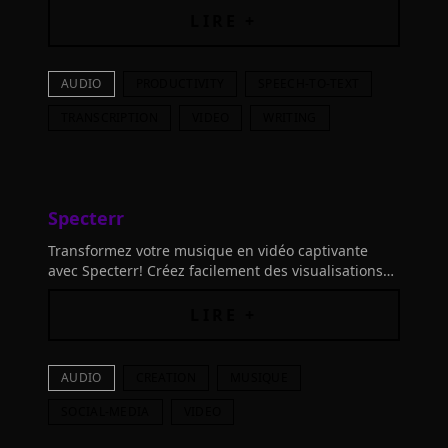
résumés et plus de 100 types de contenu en 19+
LIRE +
langues.
AUDIO
PRODUCTIVITY
SPEECH-TO-TEXT
TRANSCRIPTION
VIDEO
WRITING
Specterr
Transformez votre musique en vidéo captivante
avec Specterr! Créez facilement des visualisations
musicales personnalisées et développez votre
audience grâce à des vidéos percutantes.
LIRE +
AUDIO
CREATION
MUSIQUE
SOCIAL-MEDIA
VIDEO