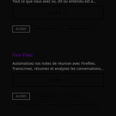
Tout ce que vous avez vu, dit ou entendu est à
portée de main. Impressionnez vos collègues avec
Rewind!
LIRE +
AUDIO
PRODUCTIVITY
TRANSCRIPTION
Fire Flies
Automatisez vos notes de réunion avec Fireflies.
Transcrivez, résumez et analysez les conversations
vocales. Trouvez tout grâce à la recherche IA et
passez en revue une réunion d'1 heure en 5
LIRE +
minutes.
AUDIO
AUTOMATION
BUSINESS
PRODUCTIVITY
SEARCH
TRANSCRIPTION