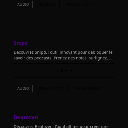
AUDIO
BUSINESS
PRODUCTIVITY
VIDEO
Snipd
Découvrez Snipd, l'outil innovant pour débloquer le
savoir des podcasts. Prenez des notes, surlignez, et
résumez vos podcasts préférés grâce à l'IA.
Essayez-le maintenant !
LIRE +
AUDIO
PRODUCTIVITY
TRANSCRIPTION
Beatoven
Découvrez Beatoven, l'outil ultime pour créer une