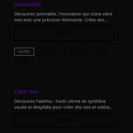
Jammable
Découvrez Jammable, l'innovation qui clone votre
voix avec une précision étonnante. Créez des
doublages, explorez l'expression vocale et amplifiez
votre créativité.
LIRE +
AUDIO
CHANSON
CLONE
MUSIC
VOICE
Fake You
Découvrez FakeYou : l'outil ultime de synthèse
vocale et deepfake pour créer des voix et vidéos
personnalisées. Libérez votre créativité et faites
parler vos personnages préférés avec aisance !
LIRE +