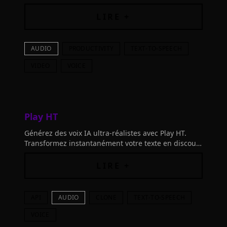
d'utilisateurs apprécient notre outil primé offrant
500+ voix en 100 langues pour vos vidéos.
LIRE +
AUDIO
PRODUCTIVITY
TEXT-TO-SPEECH
VIDEO
VOICE
Play HT
Générez des voix IA ultra-réalistes avec Play HT.
Transformez instantanément votre texte en discours
naturel dans n'importe quelle langue et accent.
Expérimentez la magie de la voix humaine
LIRE +
synthétique.
API
AUDIO
CLONE
TEXT-TO-SPEECH
VOICE