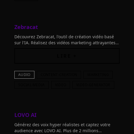
Zebracat
Découvrez Zebracat, l'outil de création vidéo basé
sur l'IA. Réalisez des vidéos marketing attrayantes
plus rapidement, avec 70% de coûts en moins.
LIRE +
AUDIO
CONTENT-CREATION
MARKETING
SOCIAL-MEDIA
VIDEO
VIDEO-GENERATOR
LOVO AI
Générez des voix hyper réalistes et captez votre
audience avec LOVO AI. Plus de 2 millions