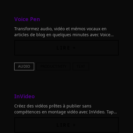
Voice Pen
Transformez audio, vidéo et mémos vocaux en
articles de blog en quelques minutes avec Voice
Pen, l'outil IA qui simplifie la rédaction de contenu
rapide et efficace.
LIRE +
AUDIO
PRODUCTIVITY
TEXT
InVideo
Créez des vidéos prêtes à publier sans
compétences en montage vidéo avec InVideo. Tapez
un sujet et InVideo AI génère le script, les visuels,
les sous-titres, la voix off et la musique.
LIRE +