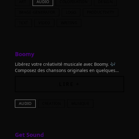
ART
AUDIO
COLORISATION
DESIGN
IMAGE-GENERATOR
LOGO
PRODUCTIVITY
TEXT
VIDEO
WRITING
Boomy
Libérez votre créativité musicale avec Boomy. 🎶
Composez des chansons originales en quelques
secondes, même sans expérience musicale.
Rejoignez une communauté mondiale d'artistes et
LIRE +
gagnez en streaming.
AUDIO
CREATION
MUSIQUE
Get Sound