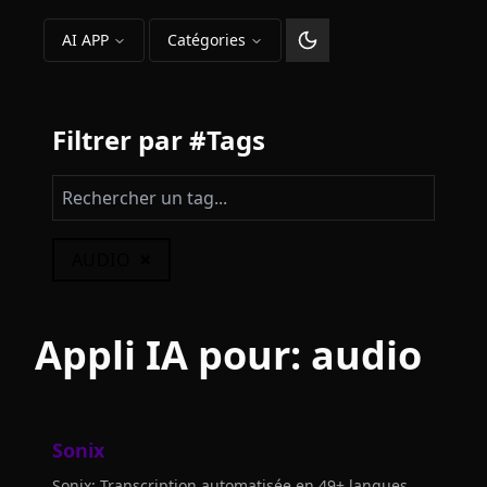
AI APP
Catégories
Changer le thème
Filtrer par #Tags
×
AUDIO
Appli IA pour:
audio
Sonix
Sonix: Transcription automatisée en 49+ langues.