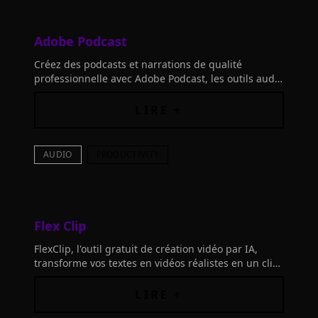
Adobe Podcast
Créez des podcasts et narrations de qualité
professionnelle avec Adobe Podcast, les outils audio
propulsés par l'IA qui subliment votre voix.
LIRE +
AUDIO
PRODUCTIVITY
Flex Clip
FlexClip, l'outil gratuit de création vidéo par IA,
transforme vos textes en vidéos réalistes en un clic.
Créez facilement des vidéos captivantes sans
équipement ni compétences requises.
LIRE +