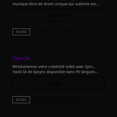
musique libre de droits unique qui sublime vos
histoires. Composez facilement une ambiance
sonore sur mesure pour vos vidéos ou podcasts
LIRE +
avec l'IA avancée.
AUDIO
CREATION
MUSIQUE
Sync So
Révolutionnez votre créativité vidéo avec Sync.,
l'outil IA de lipsync disponible dans 95 langues.
Recyclez, créez et partagez facilement des contenus
globaux.
LIRE +
AUDIO
PRODUCTIVITY
VIDEO