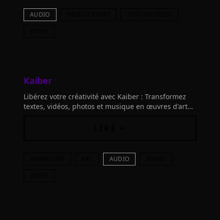
AUDIO
PRODUCTIVITY
TEXT-TO-VIDEO
VIDEO
Kaiber
Libérez votre créativité avec Kaiber : Transformez
textes, vidéos, photos et musique en œuvres d'art
incroyables grâce à l'intelligence artificielle
avancée.
LIRE +
ANIMATION
ART
AUDIO
IMAGE
VIDEO