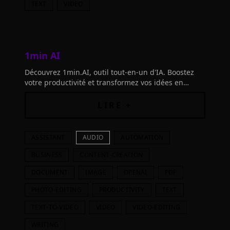
TEXT
VIDEO
1min AI
Découvrez 1min.AI, outil tout-en-un d'IA. Boostez
votre productivité et transformez vos idées en
réalisations concrètes. Testez sans frais
LIRE +
ASSISTANT
AUDIO
AUTOMATION
BUSINESS
CONTENT-CREATION
DOCUMENT
IMAGE
OPENAI
PDF
PHOTO-EDITING
PRODUCTIVITY
TEXT
TEXT-TO-VIDEO
VIDEO
VIDEO-EDITING
WRITING