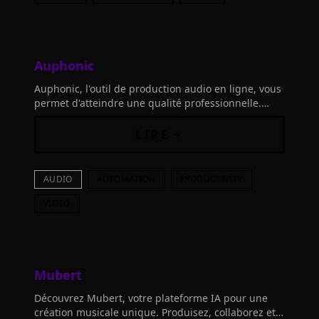
Auphonic
Auphonic, l'outil de production audio en ligne, vous
permet d'atteindre une qualité professionnelle.
Connectez les outils et créez un son parfait en
quelques clics!
LIRE +
AUDIO
AUTOMATION
PRODUCTIVITY
VIDEO
Mubert
Découvrez Mubert, votre plateforme IA pour une
création musicale unique. Produisez, collaborez et