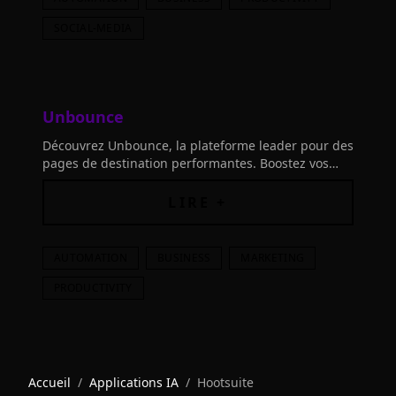
SOCIAL-MEDIA
Unbounce
Découvrez Unbounce, la plateforme leader pour des
pages de destination performantes. Boostez vos
campagnes AI
LIRE +
AUTOMATION
BUSINESS
MARKETING
PRODUCTIVITY
Accueil
/
Applications IA
/
Hootsuite