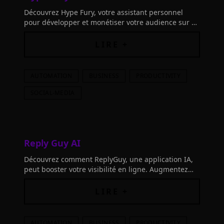
Découvrez Hype Fury, votre assistant personnel
pour développer et monétiser votre audience sur 𝕏
(Twitter). Créez du contenu facilement, développez
votre liste d'emails et vendez plus!
LIRE +
AUTOMATION
BUSINESS
PRODUCTIVITY
SOCIAL-MEDIA
Reply Guy AI
Découvrez comment ReplyGuy, une application IA,
peut booster votre visibilité en ligne. Augmentez
vos prospects dès la 1ère semaine.
LIRE +
AUTOMATION
BUSINESS
PRODUCTIVITY