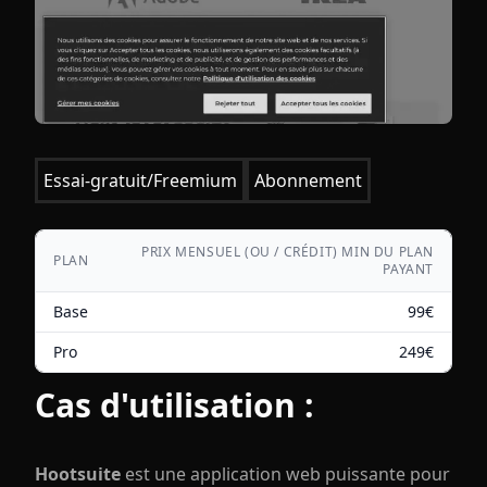
Essai-gratuit/Freemium
Abonnement
PRIX MENSUEL (OU / CRÉDIT) MIN DU PLAN
PLAN
PAYANT
Base
99
€
Pro
249
€
Cas d'utilisation :
Hootsuite
est une application web puissante pour