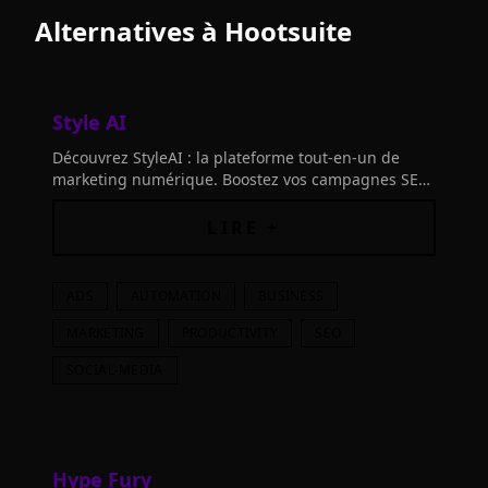
Alternatives à
Hootsuite
Style AI
Découvrez StyleAI : la plateforme tout-en-un de
marketing numérique. Boostez vos campagnes SEO
et publicitaires avec des outils AI intuitifs.
Économisez et atteignez plus de clients dès
LIRE +
aujourd'hui.
ADS
AUTOMATION
BUSINESS
MARKETING
PRODUCTIVITY
SEO
SOCIAL-MEDIA
Hype Fury