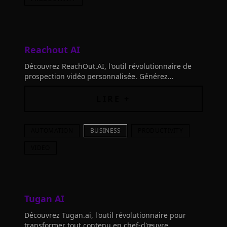
Reachout AI
Découvrez ReachOut.AI, l'outil révolutionnaire de
prospection vidéo personnalisée. Générez
facilement des vidéos 1:1 engageantes grâce à l'IA
et boostez vos conversions
LIRE +
AUTOMATION
BUSINESS
PRODUCTIVITY
VIDEO
Tugan AI
Découvrez Tugan.ai, l'outil révolutionnaire pour
transformer tout contenu en chef-d'œuvre