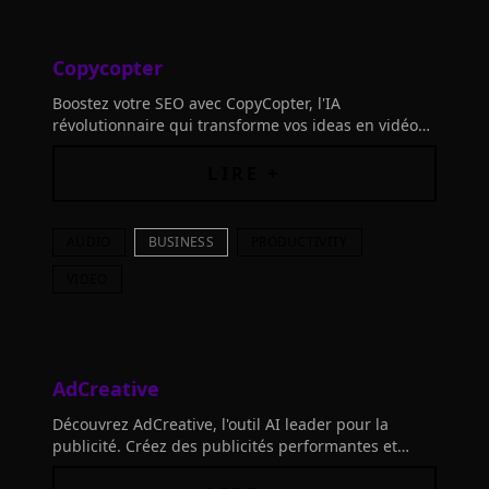
Copycopter
Boostez votre SEO avec CopyCopter, l'IA
révolutionnaire qui transforme vos ideas en vidéos
virales en minutes. Idéal pour entrepreneurs,
marketeurs
LIRE +
AUDIO
BUSINESS
PRODUCTIVITY
VIDEO
AdCreative
Découvrez AdCreative, l'outil AI leader pour la
publicité. Créez des publicités performantes et
surpassant vos concurrents. Libérez votre potentiel