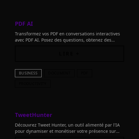
PDF AI
Transformez vos PDF en conversations interactives
avec PDF AI. Posez des questions, obtenez des
résumés et trouvez des informations rapidement.
Donnez vie à vos documents !
LIRE +
BUSINESS
DOCUMENT
PDF
PRODUCTIVITY
TweetHunter
Découvrez Tweet Hunter, un outil alimenté par l'IA
pour dynamiser et monétiser votre présence sur
Twitter. Planifiez, optimisez et engagez avec