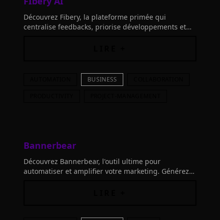
FIbery AI
Découvrez Fibery, la plateforme primée qui
centralise feedbacks, priorise développements et
harmonise projets. Transformez votre processus de
développement produit
LIRE +
AUTOMATION
BUSINESS
COLLABORATION
PRODUCTIVITY
PROJECT-MANAGEMENT
Bannerbear
Découvrez Bannerbear, l'outil ultime pour
automatiser et amplifier votre marketing. Générez
automatiquement des visuels de médias sociaux,
des bannières e-commerce et plus encore avec API
LIRE +
et intégrations.