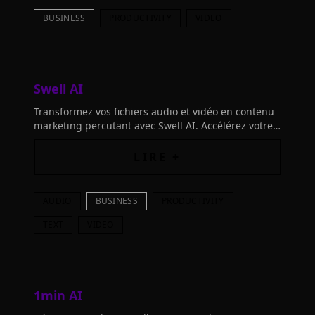
BUSINESS
PRODUCTIVITY
VIDEO
Swell AI
Transformez vos fichiers audio et vidéo en contenu
marketing percutant avec Swell AI. Accélérez votre
créativité et efficacité grâce à cette innovation
révolutionnaire.
LIRE +
AUDIO
BUSINESS
PRODUCTIVITY
TEXT
VIDEO
1min AI