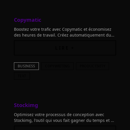
Copymatic
Boostez votre trafic avec Copymatic et économisez
des heures de travail. Créez automatiquement du
contenu unique et attrayant en quelques secondes
grâce à l'intelligence artificielle.
LIRE +
BUSINESS
COPYWRITING
PRODUCTIVITY
TEXT
Stockimg
Optimisez votre processus de conception avec
Stockimg, l'outil qui vous fait gagner du temps et de
l'argent. Connectez vos outils et libérez votre