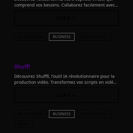
comprend vos besoins. Collaborez facilement avec
cet outil intelligent, intégré à vos connaissances et
aux tendances actuelles.
LIRE +
AUTOMATION
BUSINESS
PRODUCTIVITY
Shuffl
Découvrez Shuffll, l'outil IA révolutionnaire pour la
production vidéo. Transformez vos scripts en vidéos
percutantes rapidement et efficacement.
LIRE +
AUTOMATION
BUSINESS
PRODUCTIVITY
VIDEO