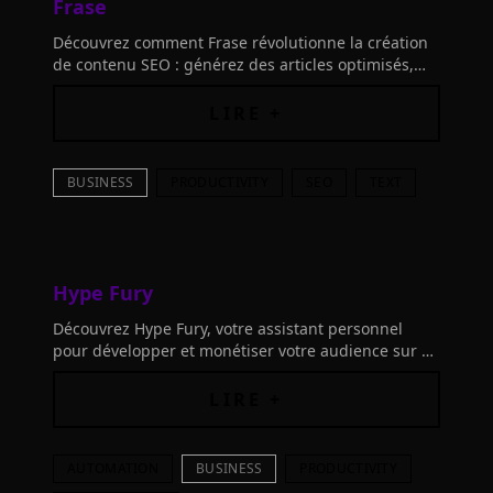
Frase
Découvrez comment Frase révolutionne la création
de contenu SEO : générez des articles optimisés,
bien recherchés et performants en un clin d'œil.
Boostez votre visibilité dès aujourd'hui!
LIRE +
BUSINESS
PRODUCTIVITY
SEO
TEXT
Hype Fury
Découvrez Hype Fury, votre assistant personnel
pour développer et monétiser votre audience sur 𝕏
(Twitter). Créez du contenu facilement, développez
votre liste d'emails et vendez plus!
LIRE +
AUTOMATION
BUSINESS
PRODUCTIVITY