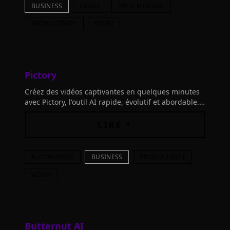
BUSINESS
IMAGE
PRESENTATION
PRODUCTIVITY
VIDEO
Pictory
Créez des vidéos captivantes en quelques minutes
avec Pictory, l'outil AI rapide, évolutif et abordable.
Idéal pour les créateurs de contenu et les
professionnels du marketing.
LIRE +
AUTOMATION
BUSINESS
PRODUCTIVITY
VIDEO
Butternut AI