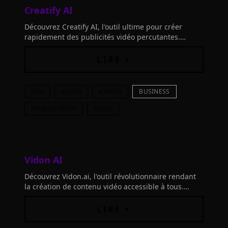
Creatify AI
Découvrez Creatify AI, l'outil ultime pour créer
rapidement des publicités vidéo percutantes.
Transformez un lien produit ou une description
textuelle en vidéos marketing de haute qualité.
LIRE +
ADS
AUDIO
AVATAR
BUSINESS
PRODUCTIVITY
VIDEO
Vidon AI
Découvrez Vidon.ai, l'outil révolutionnaire rendant
la création de contenu vidéo accessible à tous.
Boostez storytelling visuel et créativité
LIRE +