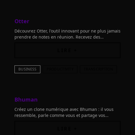
Otter
Découvrez Otter, l'outil innovant pour ne plus jamais
prendre de notes en réunion. Recevez des
transcriptions, résumés automatiques et actions à
suivre. Améliorez vos réunions dès maintenant!
LIRE +
BUSINESS
PRODUCTIVITY
TRANSCRIPTION
Bhuman
Créez un clone numérique avec Bhuman : il vous
ressemble, parle comme vous et partage vos
connaissances. Gagnez du temps, laissez-le gérer
les réunions et interagir avec vos clients !
LIRE +