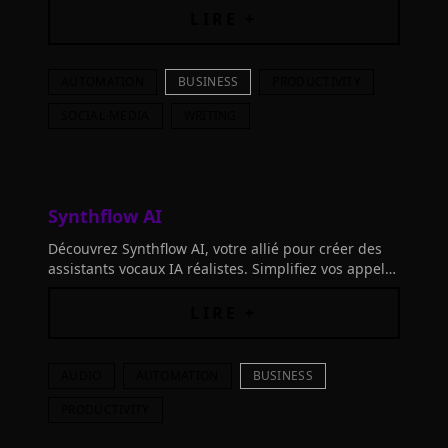
efficacité.
LIRE +
AUTOMATION
BUSINESS
PRODUCTIVITY
SOCIAL-MEDIA
WRITING
Synthflow AI
Découvrez Synthflow AI, votre allié pour créer des
assistants vocaux IA réalistes. Simplifiez vos appels
entrants et sortants, ainsi que la prise de rendez-
vous, sans aucune compétence en codage!
LIRE +
AUDIO
AUTOMATION
BUSINESS
PRODUCTIVITY