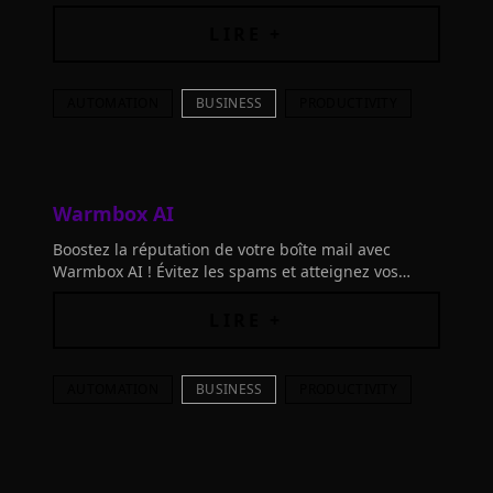
LIRE +
AUTOMATION
BUSINESS
PRODUCTIVITY
Warmbox AI
Boostez la réputation de votre boîte mail avec
Warmbox AI ! Évitez les spams et atteignez vos
prospects grâce à cet outil de warm-up qui
améliore la délivrabilité de vos emails.
LIRE +
AUTOMATION
BUSINESS
PRODUCTIVITY