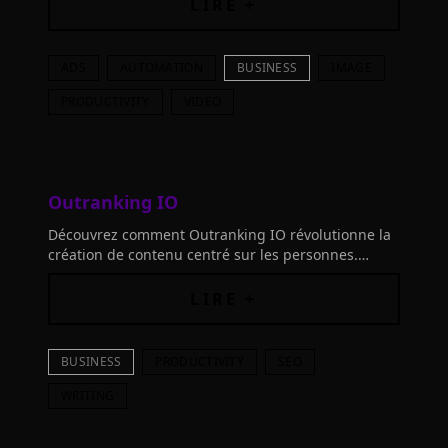
créatif avec AdCreative.
LIRE +
ADS
AUTOMATION
BUSINESS
IMAGE
PRODUCTIVITY
VIDEO
Outranking IO
Découvrez comment Outranking IO révolutionne la
création de contenu centré sur les personnes.
Exploitez l'IA pour rédiger, optimiser et atteindre
des succès de classement prévisibles sans effort.
LIRE +
BUSINESS
PRODUCTIVITY
SEO
WRITING