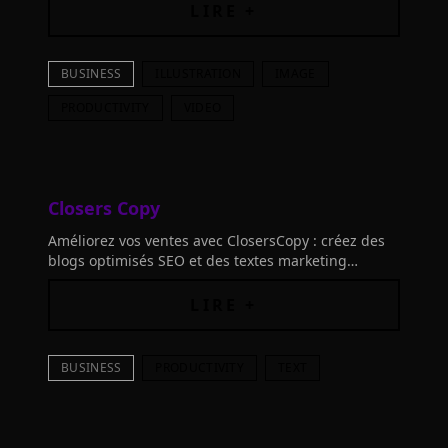
créativité sans limites !
LIRE +
BUSINESS
ILLUSTRATION
IMAGE
PRODUCTIVITY
VIDEO
Closers Copy
Améliorez vos ventes avec ClosersCopy : créez des
blogs optimisés SEO et des textes marketing
irrésistibles en un rien de temps. Libérez le
potentiel de votre écrivain robotique !
LIRE +
BUSINESS
PRODUCTIVITY
TEXT