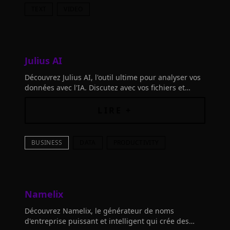
TEXT
VIDEO
Julius AI
Découvrez Julius AI, l'outil ultime pour analyser vos
données avec l'IA. Discutez avec vos fichiers et
obtenez des insights d'expert en quelques
secondes. Transformez vos informations en actions!
LIRE +
BUSINESS
DATA
PRODUCTIVITY
Namelix
Découvrez Namelix, le générateur de noms
d'entreprise puissant et intelligent qui crée des