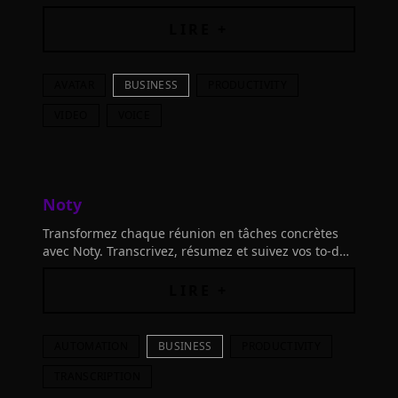
pour des productions à grande échelle avec une
touche professionnelle.
LIRE +
AVATAR
BUSINESS
PRODUCTIVITY
VIDEO
VOICE
Noty
Transformez chaque réunion en tâches concrètes
avec Noty. Transcrivez, résumez et suivez vos to-do
lists grâce à l'IA pour rester productif et organisé
au quotidien.
LIRE +
AUTOMATION
BUSINESS
PRODUCTIVITY
TRANSCRIPTION