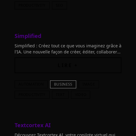
PRODUCTIVITY
SEO
Simplified
Simplified : Créez tout ce que vous imaginez grâce à
l'IA. Une nouvelle façon de créer, éditer, collaborer
et partager ! Développez votre créativité facilement
et rapidement.
LIRE +
AUTOMATION
BUSINESS
IMAGE
PRODUCTIVITY
TEXT
VIDEO
Textcortex AI
Découvrez Textcortex AI, votre copilote virtuel qui