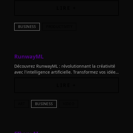
noms de marque uniques en un clin d'œil grâce à
l'intelligence artificielle.
LIRE +
BUSINESS
PRODUCTIVITY
RunwayML
Découvrez RunwayML : révolutionnant la créativité
avec l'intelligence artificielle. Transformez vos idées
en réalité et façonnez l'avenir de l'art et du
divertissement !
LIRE +
ART
BUSINESS
VIDEO