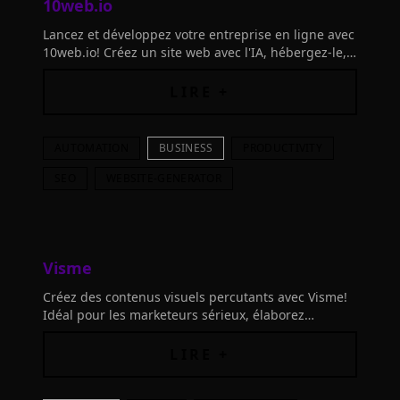
10web.io
Lancez et développez votre entreprise en ligne avec
10web.io! Créez un site web avec l'IA, hébergez-le,
et optimisez sa performance avec l'outil PageSpeed
Booster.
LIRE +
AUTOMATION
BUSINESS
PRODUCTIVITY
SEO
WEBSITE-GENERATOR
Visme
Créez des contenus visuels percutants avec Visme!
Idéal pour les marketeurs sérieux, élaborez
présentations, documents et visualisations qui se
démarquent grâce à l'IA.
LIRE +