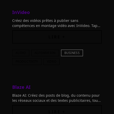
InVideo
Créez des vidéos prêtes à publier sans
compétences en montage vidéo avec InVideo. Tapez
un sujet et InVideo AI génère le script, les visuels,
les sous-titres, la voix off et la musique.
LIRE +
AUDIO
AUTOMATION
BUSINESS
PRODUCTIVITY
VIDEO
Blaze AI
Blaze AI: Créez des posts de blog, du contenu pour
les réseaux sociaux et des textes publicitaires, tous
dans la voix de votre marque. Boostez votre
créativité avec cet outil puissant!
LIRE +