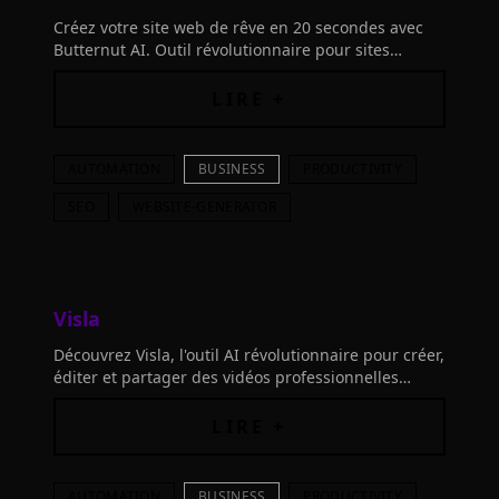
Créez votre site web de rêve en 20 secondes avec
Butternut AI. Outil révolutionnaire pour sites
multipages optimisés. Simple, rapide et
économique.
LIRE +
AUTOMATION
BUSINESS
PRODUCTIVITY
SEO
WEBSITE-GENERATOR
Visla
Découvrez Visla, l'outil AI révolutionnaire pour créer,
éditer et partager des vidéos professionnelles
rapidement et facilement.
LIRE +
AUTOMATION
BUSINESS
PRODUCTIVITY