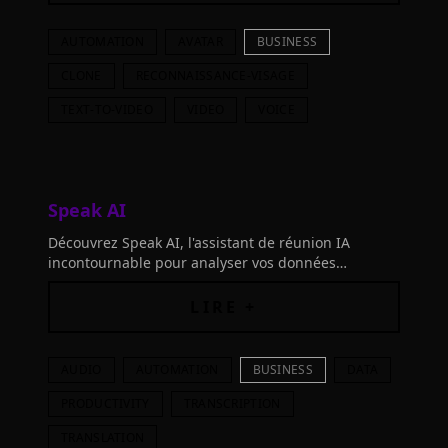
AUTOMATION
AVATAR
BUSINESS
CLONE
RECONNAISSANCE-VISAGE
TEXT-TO-VIDEO
VIDEO
VOICE
Speak AI
Découvrez Speak AI, l'assistant de réunion IA
incontournable pour analyser vos données
qualitatives et améliorer vos décisions. Rejoignez
plus de 150,000 utilisateurs dès aujourd'hui!
LIRE +
AUDIO
AUTOMATION
BUSINESS
DATA
PRODUCTIVITY
TRANSCRIPTION
TRANSLATION