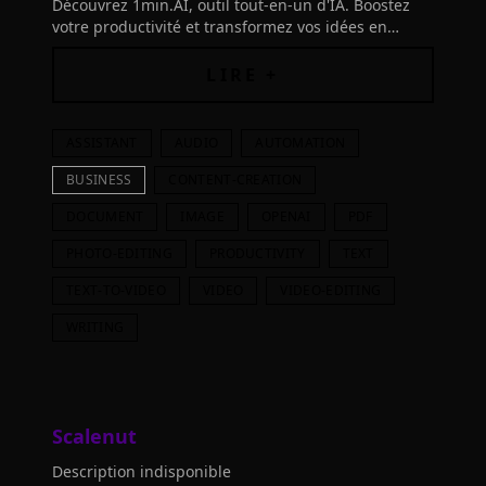
Découvrez 1min.AI, outil tout-en-un d'IA. Boostez
votre productivité et transformez vos idées en
réalisations concrètes. Testez sans frais
LIRE +
ASSISTANT
AUDIO
AUTOMATION
BUSINESS
CONTENT-CREATION
DOCUMENT
IMAGE
OPENAI
PDF
PHOTO-EDITING
PRODUCTIVITY
TEXT
TEXT-TO-VIDEO
VIDEO
VIDEO-EDITING
WRITING
Scalenut
Description indisponible