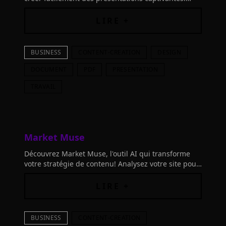
Économisez 64% du temps ! Inscrivez-vous
maintenant!"
LIRE +
BUSINESS
CONTENT-CREATION
DESIGN
DOCUMENT
PDF
PRESENTATION
TRAVAIL
Market Muse
Découvrez Market Muse, l'outil AI qui transforme
votre stratégie de contenu! Analysez votre site pour
des insights personnalisés et planifiez avec
confiance et rapidité.
LIRE +
BUSINESS
CONTENT-CREATION