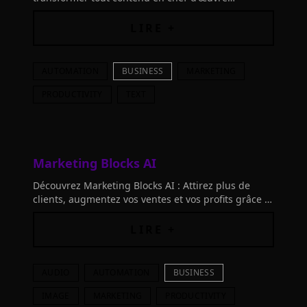
engageant. Dites adieu aux pages blanches et
explorez notre analyse détaillée!
LIRE +
AUTOMATION
BUSINESS
MARKETING
PRODUCTIVITY
TEXT
Marketing Blocks AI
Découvrez Marketing Blocks AI : Attirez plus de
clients, augmentez vos ventes et vos profits grâce à
l'IA. Créez tout votre marketing sans agences
coûteuses ni outils dépassés.
LIRE +
AUDIO
AUTOMATION
BUSINESS
IMAGE
MARKETING
PRODUCTIVITY