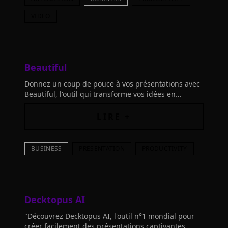
VIDEO
Beautiful
Donnez un coup de pouce à vos présentations avec
Beautiful, l'outil qui transforme vos idées en
diaporamas captivants grâce à des modèles
intelligents et modernes. Impression assure!
LIRE +
BUSINESS
PRESENTATION
PRODUCTIVITY
Decktopus AI
"Découvrez Decktopus AI, l'outil n°1 mondial pour
créer facilement des présentations captivantes.