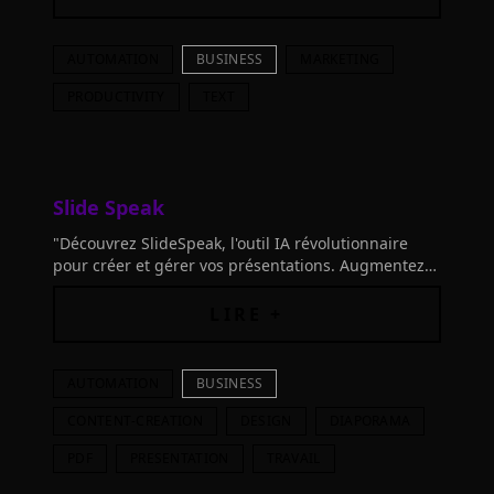
AUTOMATION
BUSINESS
MARKETING
PRODUCTIVITY
TEXT
Slide Speak
"Découvrez SlideSpeak, l'outil IA révolutionnaire
pour créer et gérer vos présentations. Augmentez
votre productivité et gagnez un accès à vie
Premium Plus!"
LIRE +
AUTOMATION
BUSINESS
CONTENT-CREATION
DESIGN
DIAPORAMA
PDF
PRESENTATION
TRAVAIL