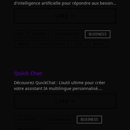
d'intelligence artificielle pour répondre aux besoins
de votre entreprise en un clin d'œil.
LIRE +
API
AUDIO
AUTOMATION
BUSINESS
IMAGE
PRODUCTIVITY
TEXT
VIDEO
Quick Chat
Découvrez QuickChat : L'outil ultime pour créer
votre assistant IA multilingue personnalisé.
Améliorez votre support client et générez des
prospects facilement en quelques clics.
LIRE +
ASSISTANT
AUTOMATION
BUSINESS
PRODUCTIVITY