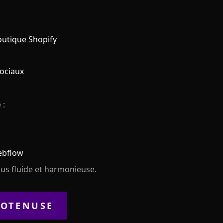
outique Shopify
sociaux
 :
ebflow
lus fluide et harmonieuse.
POTENUSE