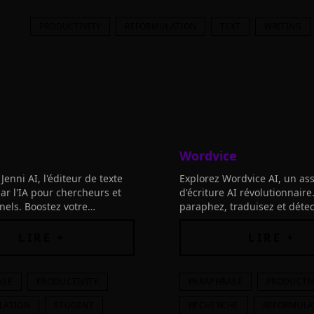
PRODUCTIVITY
REFORMULATION
TEXT
WRITING
Wordvice
enni AI, l'éditeur de texte
Explorez Wordvice AI, un ass
ar l'IA pour chercheurs et
d'écriture AI révolutionnaire
nels. Boostez votre
paraphez, traduisez et détec
citations et bibliographie.
plagiat pour des textes parfa
 aujourd'hui!
chaque fois.
LIRE +
LIRE +
ASE
PRODUCTIVITY
PARAPHRASE
PRODUCTIV
LATION
STUDENT
RECHERCHE
REFORMULA