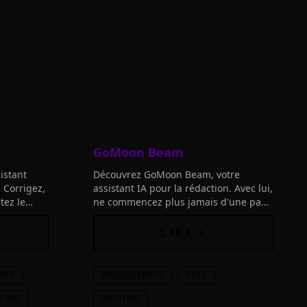
GoMoon Beam
istant
Découvrez GoMoon Beam, votre
. Corrigez,
assistant IA pour la rédaction. Avec lui,
tez le
ne commencez plus jamais d'une page
its à
blanche et lancez facilement votre
prochain essai exceptionnel!
LIRE +
ITY
PRODUCTIVITY
TEXT
TION
WRITING