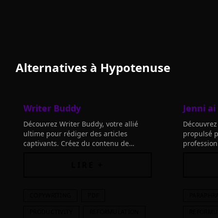
Alternatives à
Hypotenuse
Writer Buddy
Jenni ai
Découvrez Writer Buddy, votre allié
Découvrez J
ultime pour rédiger des articles
propulsé p
captivants. Créez du contenu de
profession
qualité en un clin d'œil pour votre
rédaction, 
blog, site web et réseaux sociaux.
Commencez
LIRE +
COPYWRITING
PDF
PARAPHR
PRODUCTIVITY
REFORMULATION
REFORMU