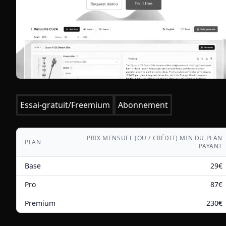
Essai-gratuit/Freemium
Abonnement
PRIX MENSUEL (OU / CRÉDIT) MIN DU PLAN
PLAN
PAYANT
Base
29
€
Pro
87
€
Premium
230
€