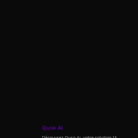
Quso Ai
Découvrez Quso Ai, votre solution IA