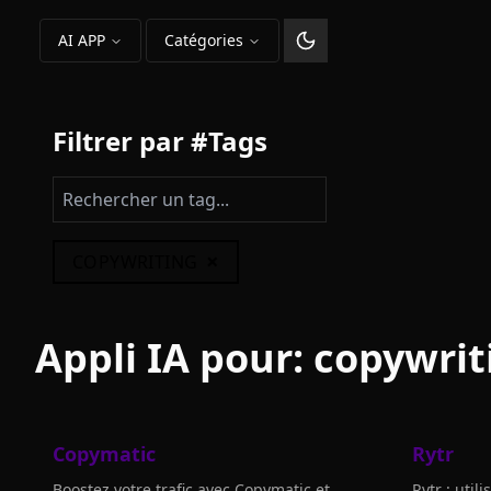
AI APP
Catégories
Changer le thème
Filtrer par #Tags
×
COPYWRITING
Appli IA pour:
copywrit
Copymatic
Rytr
Boostez votre trafic avec Copymatic et
Rytr : util