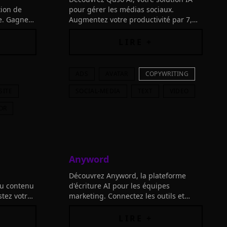
tion de
pour gérer les médias sociaux.
e. Gagnez
Augmentez votre productivité par 7,
simplifiez votre flux de travail digital
!
dès aujourd'hui !
LIRE +
ADS
AVATAR
COPYWRITING
SITE
SOCIAL-MEDIA
TEXT
VIDEO
OR
Anyword
Découvrez Anyword, la plateforme
du contenu
d'écriture AI pour les équipes
stez votre
marketing. Connectez les outils et
écriture de
créez des contenus impactants qui
résonnent avec votre audience.
LIRE +
Inventez tout!