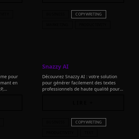
VITY
BUSINESS
COPYWRITING
MARKETING
PRODUCTIVITY
Snazzy AI
time pour
Découvrez Snazzy AI : votre solution
rmant en
pour générer facilement des textes
P,
professionnels de haute qualité pour
tez votre
votre entreprise, site web ou blog.
Ideate, itérez, créez en toute
LIRE +
simplicité.
BUSINESS
COPYWRITING
PRODUCTIVITY
TEXT