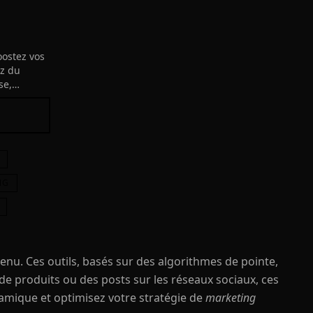
oostez vos
ez du
se,
n plus
atégie GTM
médiats.
NG
tenu. Ces outils, basés sur des algorithmes de pointe,
de produits ou des posts sur les réseaux sociaux, ces
amique et optimisez votre stratégie de
marketing