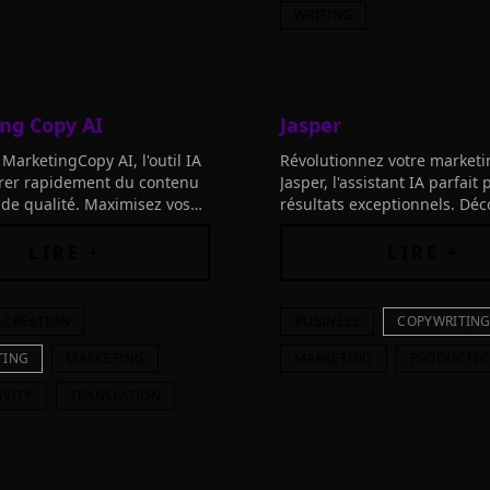
WRITING
ng Copy AI
Jasper
MarketingCopy AI, l'outil IA
Révolutionnez votre marketi
rer rapidement du contenu
Jasper, l'assistant IA parfait
de qualité. Maximisez vos
résultats exceptionnels. Dé
s et traduisez dans 25
comment cette solution peu
transformer votre équipe et
LIRE +
LIRE +
stratégies.
-CREATION
BUSINESS
COPYWRITIN
TING
MARKETING
MARKETING
PRODUCTIV
IVITY
TRANSLATION