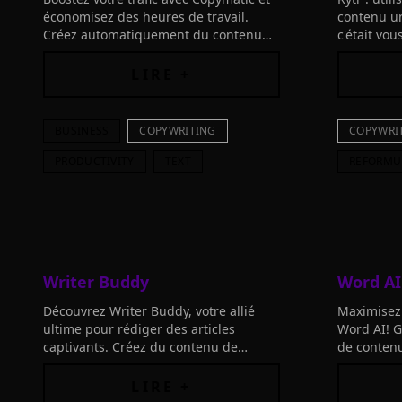
économisez des heures de travail.
contenu un
Créez automatiquement du contenu
c'était vo
unique et attrayant en quelques
des outils
secondes grâce à l'intelligence
limites ave
LIRE +
artificielle.
BUSINESS
COPYWRITING
COPYWRI
PRODUCTIVITY
TEXT
REFORMU
Writer Buddy
Word AI
Découvrez Writer Buddy, votre allié
Maximisez 
ultime pour rédiger des articles
Word AI! G
captivants. Créez du contenu de
de contenu
qualité en un clin d'œil pour votre
rapidement
blog, site web et réseaux sociaux.
SEO et séd
LIRE +
d'œil.