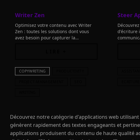
Writer Zen
Steer A
Optimisez votre contenu avec Writer
Découvrez 
Zen : toutes les solutions dont vous
d'écriture 
avez besoin pour capturer la
communicat
demande, de la recherche à la création
garantisse
en équipe. Augmentez votre
Essayez-le
LIRE +
classement Google dès aujourd'hui.
COPYWRITING
PRODUCTIVITY
ASSISTAN
PROJECT-MANAGEMENT
SEO
ECRITURE
WRITING
Découvrez notre catégorie d'applications web utilisant 
génèrent rapidement des textes engageants et pertinent
applications produisent du contenu de haute qualité a