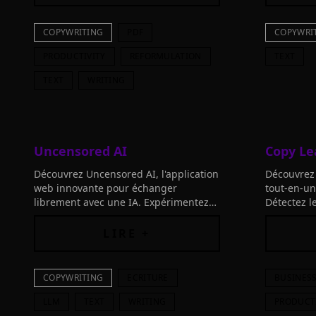
COPYWRITING
PDF
COPYWRI
PRODUCTIVITY
REFORMULATION
TEXT
TEXT
WRITING
Uncensored AI
Copy Le
Découvrez Uncensored AI, l'application
Découvrez 
web innovante pour échanger
tout-en-un
librement avec une IA. Expérimentez
Détectez le
un dialogue sans tabous. Cliquez pour
contenu gé
en savoir plus!
transparen
LIRE +
encore !
COPYWRITING
ECRITURE
BUSINES
LLM
TEXT
WRITING
PRODUCT