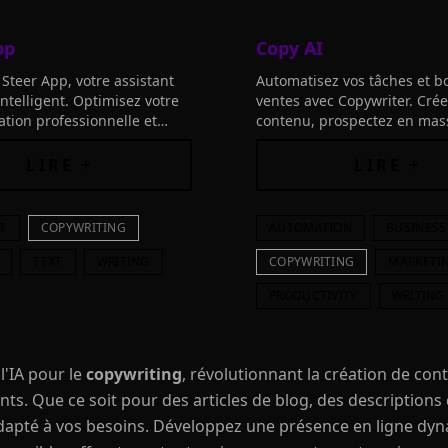
pp
Copy AI
Steer App, votre assistant
Automatisez vos tâches et b
intelligent. Optimisez votre
ventes avec Copywriter. Cré
ion professionnelle et
contenu, prospectez en mas
z un message clair et concis.
enrichissez votre CRM et bie
!
encore. Optimisez votre str
LIRE +
LIRE +
et obtenez des résultats im
T
COPYWRITING
AUTOMATION
BUSINESS
TEXT
WRITING
COPYWRITING
MARKETI
PRODUCTIVITY
WRITING
l'IA pour le
copywriting
, révolutionnant la création de con
s. Que ce soit pour des articles de blog, des descriptions 
dapté à vos besoins. Développez une présence en ligne dyn