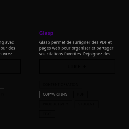
Glasp
ng avec
Glasp permet de surligner des PDF et
 pour des
pages web pour organiser et partager
couvrez
vos citations favorites. Rejoignez des
t
esprits similaires, connectez vos outils
 vos
et construisez votre clone AI dès
LIRE +
maintenant!
G
CONTENT-CREATION
ITY
COPYWRITING
PDF
PRODUCTIVITY
STUDENT
TEXT