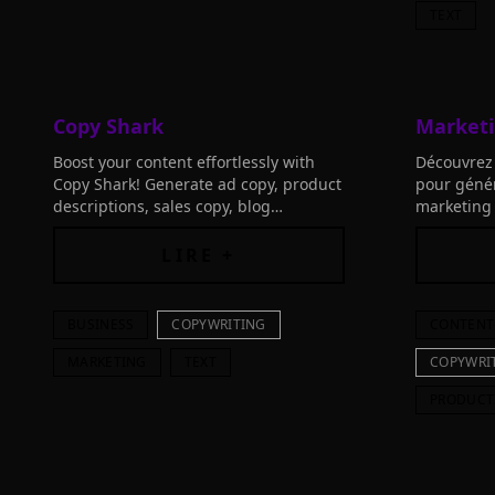
TEXT
Copy Shark
Marketi
Boost your content effortlessly with
Découvrez 
Copy Shark! Generate ad copy, product
pour géné
descriptions, sales copy, blog
marketing 
paragraphs, and video scripts in just
conversion
one click. Transform your creative
langues.
LIRE +
process with AI.
BUSINESS
COPYWRITING
CONTENT
MARKETING
TEXT
COPYWRI
PRODUCT