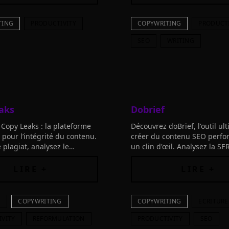
TING
PRODUCTIVITY
COPYWRITING
PRODUCTI
SEO
WRITING
aks
Dobrief
Copy Leaks : la plateforme
Découvrez doBrief, l'outil ul
 pour l’intégrité du contenu.
créer du contenu SEO perfo
 plagiat, analysez le
un clin d'œil. Analysez la SER
néré par IA, assurez la
dominez votre niche et boos
ce du code source et plus
visibilité facilement.
LIRE +
LIRE +
S
COPYWRITING
COPYWRITING
ECRITURE
IVITY
REFORMULATION
PRODUCTIVITY
SEO