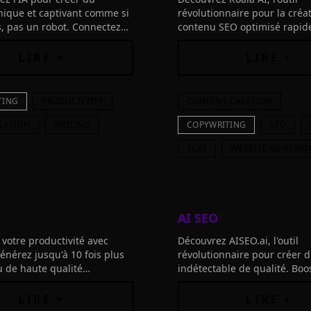
ique et captivant comme si
révolutionnaire pour la créa
us, pas un robot. Connectez
contenu SEO optimisé rapid
 pour une innovation sans
du temps avec KoalaWriter -
c des textes attrayants.
commencez dès maintenant 
LIRE +
LIRE +
TING
PRODUCTIVITY
CONTENT-CREATION
LATION
WRITING
COPYWRITING
SEO
TEXT
WEBSITE-GENERAT
AI SEO
votre productivité avec
Découvrez AISEO.ai, l'outil
énérez jusqu'à 10 fois plus
révolutionnaire pour créer 
 de haute qualité
indétectable de qualité. Boo
 grâce à l'IA. Boostez votre
SEO et réduisez les temps d'
uisez vos lecteurs en un clin
50%.
LIRE +
LIRE +