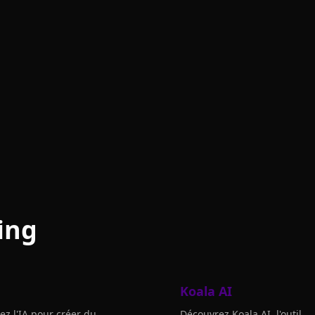
ing
Koala AI
isez l'IA pour créer du
Découvrez Koala AI, l'outil