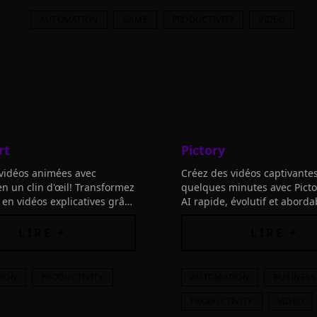
AUTOMATION
GAME
PRODUCTIVITY
VIDEO
rt
Pictory
vidéos animées avec
Créez des vidéos captivante
n un clin d'œil! Transformez
quelques minutes avec Pictory
e en vidéos explicatives grâce
AI rapide, évolutif et aborda
ence artificielle.
pour les créateurs de conten
professionnels du marketing
LIRE +
LIRE +
ION
PRODUCTIVITY
AUTOMATION
BUSINESS
PRODUCTIVITY
VIDEO