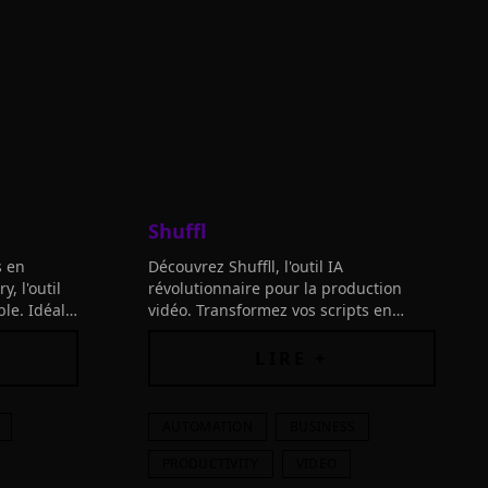
Shuffl
s en
Découvrez Shuffll, l'outil IA
, l'outil
révolutionnaire pour la production
ble. Idéal
vidéo. Transformez vos scripts en
u et les
vidéos percutantes rapidement et
.
efficacement.
LIRE +
AUTOMATION
BUSINESS
PRODUCTIVITY
VIDEO