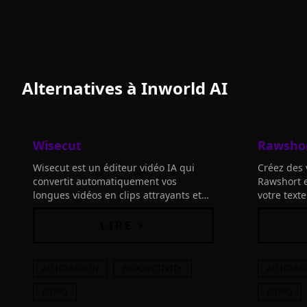
Alternatives à
Inworld AI
Wisecut
Rawsho
Wisecut est un éditeur vidéo IA qui
Créez des 
convertit automatiquement vos
Rawshort e
longues vidéos en clips attrayants et
votre text
viraux. Transformez facilement votre
à l'intellig
contenu en moments forts avec
LIRE +
Wisecut.
AUTOMATION
PRODUCTIVITY
AUTOMAT
VIDEO
VIDEO