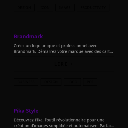
DESIGN
ICON
IMAGE
PRODUCTIVITY
Brandmark
Créez un logo unique et professionnel avec
Brandmark. Démarrez votre marque avec des cartes
de visite, graphiques pour les réseaux sociaux,
icônes d'application, en-têtes de lettre et plus
LIRE +
encore.
BUSINESS
DESIGN
LOGO
PDF
Pika Style
Découvrez Pika, l'outil révolutionnaire pour une
création d'images simplifiée et automatisée. Parfait