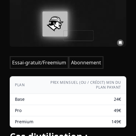
Essai-gratuit/Freemium
Abonnement
PRIX MENSUEL (OU / CRÉDIT) MIN DU
PLAN
PLAN PAYANT
Base
24
€
Pro
49
€
Premium
149
€