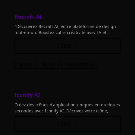
Recraft AI
"Découvrez Recraft AI, votre plateforme de design
tout-en-un. Boostez votre créativité avec IA et
collaborez en équipe. Lancez-vous dès maintenant!"
LIRE +
DESIGN
IMAGE
IMAGE-EDITING
Iconify AI
Créez des icônes d'application uniques en quelques
secondes avec Iconify AI. Décrivez votre icône,
choisissez parmi 11 styles et couleurs, et extrayez la
palette de couleurs. À partir de 0,08 € par icône.
LIRE +