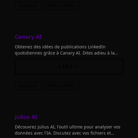
BUSINESS
PRODUCTIVITY
Canary AI
Obtenez des idées de publications LinkedIn
quotidiennes grâce à Canary AI. Dites adieu à la
panne d'inspiration matinale, appuyez sur le
bouton magique et démarquez-vous!
LIRE +
BUSINESS
PRODUCTIVITY
Julius AI
Découvrez Julius AI, l'outil ultime pour analyser vos
données avec l'IA. Discutez avec vos fichiers et