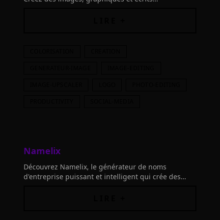
impressionnants grâce à l'IA. Simplifiez vos tâches
avec des outils d'édition photo et plus encore.
LIRE +
COLORISATION
CREATION
GENERATEUR-IMAGE
IMAGE-EDITING
IMAGE-UPSCALER
LOGO
PHOTO-EDITING
PRODUCTIVITY
SOCIAL-MEDIA
Namelix
Découvrez Namelix, le générateur de noms
d'entreprise puissant et intelligent qui crée des
noms de marque uniques en un clin d'œil grâce à
l'intelligence artificielle.
LIRE +