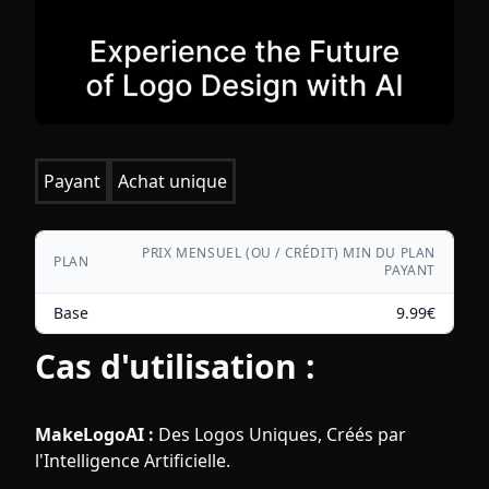
Payant
Achat unique
PRIX MENSUEL (OU / CRÉDIT) MIN DU PLAN
PLAN
PAYANT
Base
9.99
€
Cas d'utilisation :
MakeLogoAI :
Des Logos Uniques, Créés par
l'Intelligence Artificielle.