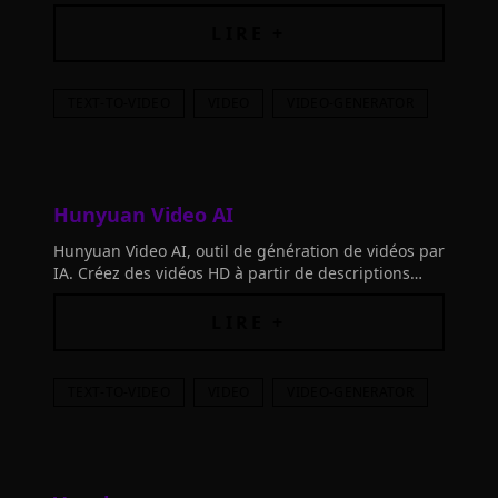
grâce à l'IA. Commencez maintenant!"
LIRE +
TEXT-TO-VIDEO
VIDEO
VIDEO-GENERATOR
Hunyuan Video AI
Hunyuan Video AI, outil de génération de vidéos par
IA. Créez des vidéos HD à partir de descriptions
textuelles pour les réseaux sociaux.
LIRE +
TEXT-TO-VIDEO
VIDEO
VIDEO-GENERATOR