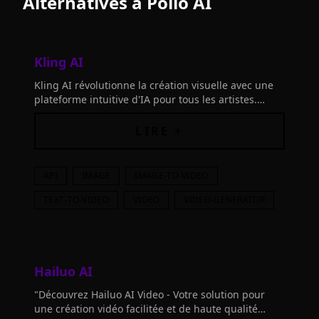
Alternatives à
Pollo AI
Kling AI
Kling AI révolutionne la création visuelle avec une
plateforme intuitive d'IA pour tous les artistes.
Exprimez votre créativité et repoussez vos limites
d'imagination.
LIRE +
API
IMAGE
IMAGE-TO-VIDEO
TEXT-TO-VIDEO
VIDEO
VIDEO-GENERATOR
Hailuo AI
"Découvrez Hailuo AI Video - Votre solution pour
une création vidéo facilitée et de haute qualité