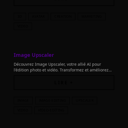
3D
AVATAR
CREATION
MARKETING
VIDEO
Image Upscaler
Découvrez Image Upscaler, votre allié AI pour
l'édition photo et vidéo. Transformez et améliorez
vos images avec des outils performants basés sur
des réseaux neuronaux de pointe.
LIRE +
IMAGE
IMAGE-EDITING
UPSCALER
VIDEO
VIDEO-EDITING