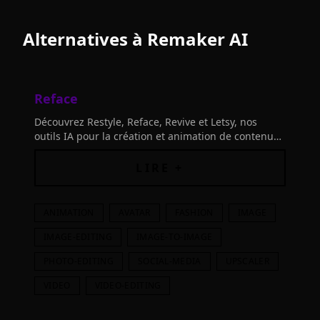
Alternatives à
Remaker AI
Reface
Découvrez Restyle, Reface, Revive et Letsy, nos
outils IA pour la création et animation de contenu
visuel unique. Boostez votre créativité!
LIRE +
ANIMATION
AVATAR
FASHION
IMAGE
IMAGE-EDITING
IMAGE-TO-IMAGE
PHOTO-EDITING
SOCIAL-MEDIA
UPSCALER
VIDEO
VIDEO-EDITING