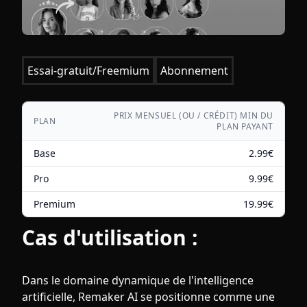
Essai-gratuit/Freemium
Abonnement
PRIX MENSUEL (OU / CRÉDIT) MIN DU
PLAN
PLAN PAYANT
Base
2.99
€
Pro
9.99
€
Premium
19.99
€
Cas d'utilisation :
Dans le domaine dynamique de l'intelligence
artificielle, Remaker AI se positionne comme une