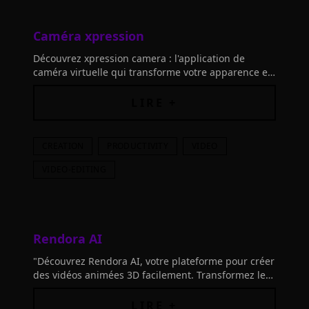
Caméra xpression
Découvrez xpression camera : l'application de
caméra virtuelle qui transforme votre apparence en
ligne avec l'IA. Réinventez vos réunions et créations
en temps réel !
LIRE +
CREATION
PRODUCTIVITY
VIDEO
VIDEO-EDITING
Rendora AI
"Découvrez Rendora AI, votre plateforme pour créer
des vidéos animées 3D facilement. Transformez le
texte en vidéos de qualité supérieure. Essayez-le
gratuitement dès mai
LIRE +