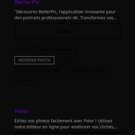
BetterPic
"Découvrez BetterPic, l'application innovante pour
des portraits professionnels 4K. Transformez vos
selfies en images de qualité. Essayez aujourd'hui!"
LIRE +
IMAGE
IMAGE-TO-IMAGE
MODIFIER-PHOTO
PHOTO
PORTRAIT-GENERATOR
RETOUCHE-PHOTO
VISAGE
Fotor
Éditez vos photos facilement avec Fotor ! Utilisez
notre éditeur en ligne pour améliorer vos clichés,
créer des designs, générer de l'art AI et plus.