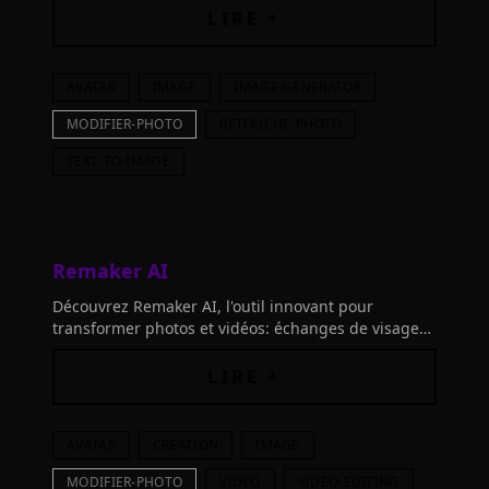
Explorez la simplicité de l'édition photo gratuite.
LIRE +
AVATAR
IMAGE
IMAGE-GENERATOR
MODIFIER-PHOTO
RETOUCHE-PHOTO
TEXT-TO-IMAGE
Remaker AI
Découvrez Remaker AI, l'outil innovant pour
transformer photos et vidéos: échanges de visages,
avatars animés, et bien plus. Libérez votre créativité
avec l'IA!
LIRE +
AVATAR
CREATION
IMAGE
MODIFIER-PHOTO
VIDEO
VIDEO-EDITING