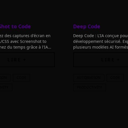
Shot to Code
Deep Code
z des captures d'écran en
Deep Code : L'IA conçue pour
/CSS avec Screenshot to
développement sécurisé. Exp
ez du temps grâce à l'IA
plusieurs modèles AI formés
ratique, en ligne et sans
données spécifiques à la séc
n.
optimisées par les meilleurs
LIRE +
LIRE +
chercheurs en sécurité.
ION
CODE
AUTOMATION
CODE
IVITY
PRODUCTIVITY