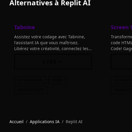
Alternatives à
Replit AI
Tabnine
Screen 
Assistez votre codage avec Tabnine,
Transforme
l'assistant IA que vous maîtrisez.
code HTML
Libérez votre créativité, connectez les
Code! Gagn
outils et inventez tout ce que vous
avancée. P
imaginez.
installatio
LIRE +
AUTOMATION
CODE
AUTOMAT
PRODUCTIVITY
PRODUCT
Accueil
/
Applications IA
/
Replit AI