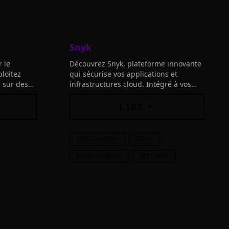
Snyk
 le
Découvrez Snyk, plateforme innovante
loitez
qui sécurise vos applications et
 sur des
infrastructures cloud. Intégré à vos
urité,
outils, son IA priorise les vulnérabilités
critiques.
LIRE +
AUTOMATION
CODE
PRODUCTIVITY
SECURITY