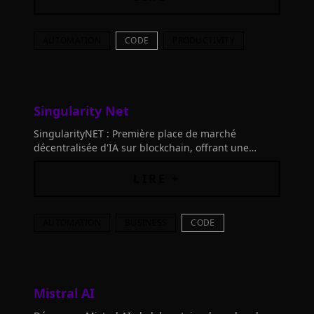
AUTOMATION
CODE
PRODUCTIVITY
Singularity Net
SingularityNET : Première place de marché
décentralisée d'IA sur blockchain, offrant une
bibliothèque d'algorithmes d'IA, des services de
publication, et des transactions
LIRE +
AUTOMATION
BUSINESS
CODE
Mistral AI