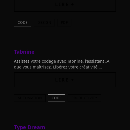
maintenant !
LIRE +
CODE
DESIGN
PDF
Tabnine
Assistez votre codage avec Tabnine, l'assistant IA
que vous maîtrisez. Libérez votre créativité,
connectez les outils et inventez tout ce que vous
imaginez.
LIRE +
AUTOMATION
CODE
PRODUCTIVITY
Type Dream