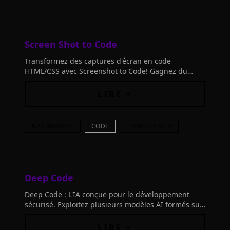
Screen Shot to Code
Transformez des captures d'écran en code
HTML/CSS avec Screenshot to Code! Gagnez du
temps grâce à l'IA avancée. Pratique, en ligne et
sans installation.
LIRE +
AUTOMATION
CODE
PRODUCTIVITY
Deep Code
Deep Code : L'IA conçue pour le développement
sécurisé. Exploitez plusieurs modèles AI formés sur
des données spécifiques à la sécurité, optimisées
par les meilleurs chercheurs en sécurité.
LIRE +