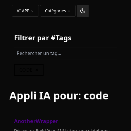
AI APP
Catégories
Changer le thème
Filtrer par #Tags
×
CODE
Appli IA pour:
code
AnotherWrapper
Découvrez Build Your AI Startup, une plateforme