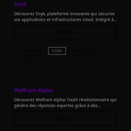
Snyk
Découvrez Snyk, plateforme innovante qui sécurise
vos applications et infrastructures cloud. Intégré à
vos outils, son IA priorise les vulnérabilités
critiques.
LIRE +
AUTOMATION
CODE
PRODUCTIVITY
SECURITY
Wolfram Alpha
Découvrez Wolfram Alpha: l'outil révolutionnaire qui
génère des réponses expertes grâce à des
algorithmes avancés, une base de connaissances et
une IA de pointe.
LIRE +