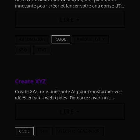
innovante pour créer et lancer votre entreprise d'IA
rapidement. Profitez de notre technologie Next.js et
Supabase.
LIRE +
AUTOMATION
CODE
PRODUCTIVITY
SEO
TEXT
Create XYZ
Create XYZ, une puissante AI pour transformer vos
idées en sites web codés. Démarrez avec nos
modèles prédéfinis. Inscrivez-vous maintenant!
LIRE +
CODE
SITE
WEBSITE-GENERATOR