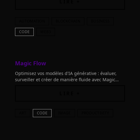
sécurisées et transparentes.
LIRE +
AUTOMATION
BLOCKCHAIN
BUSINESS
CODE
WEB3
Magic Flow
Optimisez vos modèles d'IA générative : évaluer,
surveiller et créer de manière fluide avec Magic
Flow, votre espace de travail connecté pour une
efficacité et qualité supérieures.
LIRE +
ART
CODE
IMAGE
PRODUCTIVITY