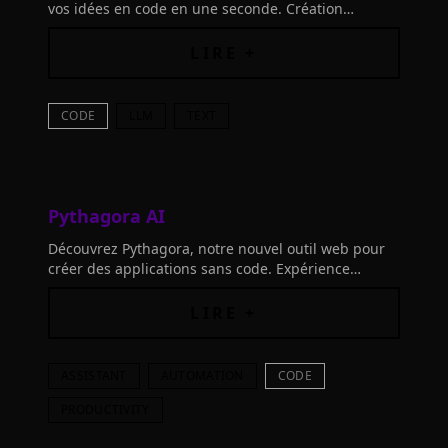
vos idées en code en une seconde. Création
numérique rapide et accessible à tous. Essayez-le
dès maintenant!
LIRE +
CODE
LLM
TEXT
Pythagora AI
Découvrez Pythagora, notre nouvel outil web pour
créer des applications sans code. Expérience
intuitive avec GPT-4.0 et Claude Sonnet 3.5.
LIRE +
ASSISTANT
AUTOMATION
CODE
PRODUCTIVITY