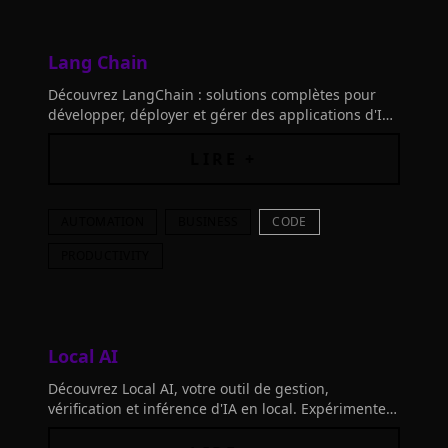
Lang Chain
Découvrez LangChain : solutions complètes pour
développer, déployer et gérer des applications d'IA
générative. Outils innovants pour startups et
grandes entreprises.
LIRE +
AUTOMATION
BUSINESS
CODE
PRODUCTIVITY
Local AI
Découvrez Local AI, votre outil de gestion,
vérification et inférence d'IA en local. Expérimentez
en toute confidentialité et sans GPU requis, grâce à