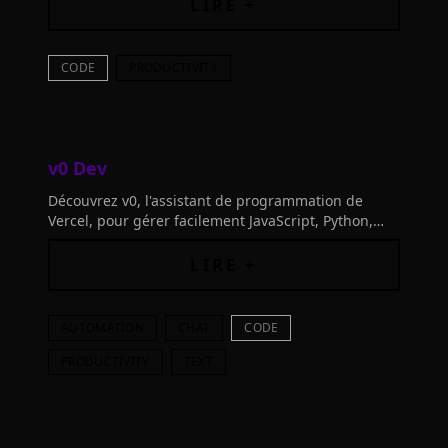
cette application native simplifiée.
LIRE +
CODE
PRODUCTIVITY
v0 Dev
Découvrez v0, l'assistant de programmation de
Vercel, pour gérer facilement JavaScript, Python,
React, Vue et plus.
LIRE +
AUTOMATION
CHAT
CODE
PRODUCTIVITY
TEXT