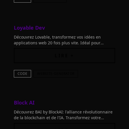
Loyable Dev
Découvrez Lovable, transformez vos idées en
applications web 20 fois plus vite. Idéal pour
équipes, fondateurs et designers. Essayez-le
aujourd'hui!
LIRE +
CODE
WEBSITE-GENERATOR
Block AI
Découvrez BAI by BlockAI: l'alliance révolutionnaire
de la blockchain et de l'IA. Transformez votre
entreprise avec des solutions innovantes,