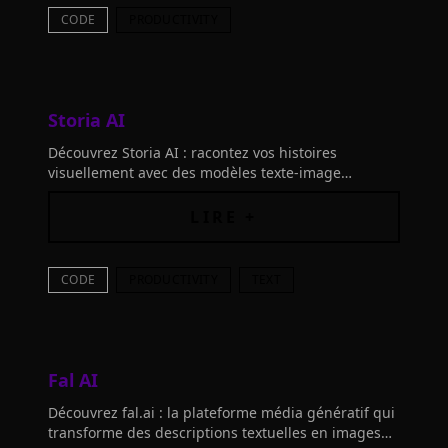
CODE
PRODUCTIVITY
Storia AI
Découvrez Storia AI : racontez vos histoires
visuellement avec des modèles texte-image
personnalisés. Un service sur-mesure sans
nécessité de connaissances en IA.
LIRE +
CODE
PRODUCTIVITY
TEXT
Fal AI
Découvrez fal.ai : la plateforme média génératif qui
transforme des descriptions textuelles en images