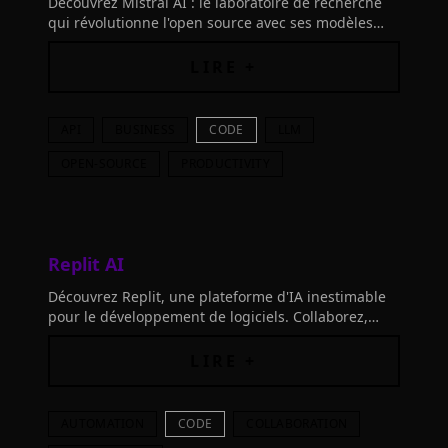
Découvrez Mistral AI : le laboratoire de recherche
qui révolutionne l'open source avec ses modèles
LLM puissants. Créez des produits et applications
innovants grâce à notre plateforme avancée.
LIRE +
API
BUSINESS
CODE
LLM
OPEN-SOURCE
PRODUCTIVITY
Replit AI
Découvrez Replit, une plateforme d'IA inestimable
pour le développement de logiciels. Collaborez,
créez et déployez du code en temps réel.
Commencez dès aujourd'hui!
LIRE +
AUTOMATION
CODE
COLLABORATION