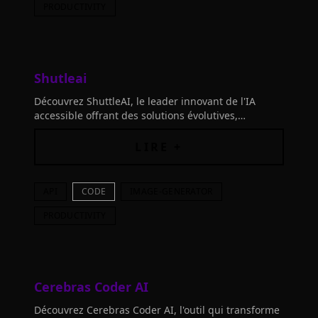
PRODUCTIVITY
Shutleai
Découvrez ShuttleAI, le leader innovant de l'IA
accessible offrant des solutions évolutives,
abordables, et optimisées. Joignez notre vibrant
communauté dès maintenant!
LIRE +
API
CODE
IMAGE-GENERATOR
PRODUCTIVITY
Cerebras Coder AI
Découvrez Cerebras Coder AI, l'outil qui transforme