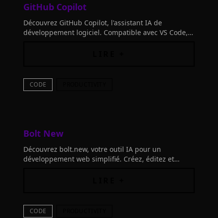
GitHub Copilot
Découvrez GitHub Copilot, l'assistant IA de
développement logiciel. Compatible avec VS Code,
JetBrains et Neovim, il booste votre productivité !
LIRE +
CODE
PRODUCTIVITY
Bolt New
Découvrez bolt.new, votre outil IA pour un
développement web simplifié. Créez, éditez et
déployez des applications avec facilité.
LIRE +
CODE
PRODUCTIVITY