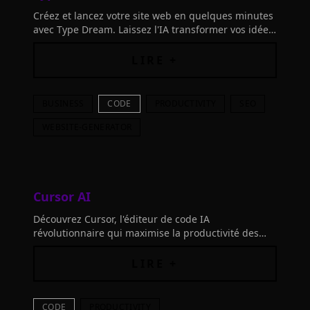
Créez et lancez votre site web en quelques minutes
avec Type Dream. Laissez l'IA transformer vos idées
en site, avec contenu, structure et style prêts à être
édités et publiés.
LIRE +
BUSINESS
CODE
PRODUCTIVITY
SEO
WEBSITE-GENERATOR
Cursor AI
Découvrez Cursor, l'éditeur de code IA
révolutionnaire qui maximise la productivité des
développeurs. Sécurité SOC 2, intégration fluide et
anticipation des besoins.
LIRE +
CODE
PRODUCTIVITY