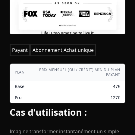
Payant
Abonnement,Achat unique
PRIX MENSUEL (OU / CRÉDIT) MIN DU PLAN
PLAN
PAYANT
Base
47
€
Pro
127
€
Cas d'utilisation :
Imagine transformer instantanément un simple