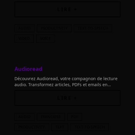
d'utilisateurs apprécient notre outil primé offrant
500+ voix en 100 langues pour vos vidéos.
LIRE +
AUDIO
PRODUCTIVITY
TEXT-TO-SPEECH
VIDEO
VOICE
Audioread
Découvrez Audioread, votre compagnon de lecture
audio. Transformez articles, PDFs et emails en
podcasts et "lisez" en marchant, en conduisant ou
en faisant le ménage. Supports Français inclus.
LIRE +
AUDIO
FRANCAISE
PDF
PRODUCTIVITY
TEXT
TEXT-TO-SPEECH