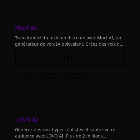
Murf AI
Transformez du texte en discours avec Murf AI, un
générateur de voix IA polyvalent. Créez des voix de
haute qualité en quelques minutes pour vos
podcasts, vidéos et présentations.
LIRE +
AUDIO
CLONE
PRODUCTIVITY
TEXT-TO-SPEECH
TRANSLATION
LOVO AI
Générez des voix hyper réalistes et captez votre
audience avec LOVO AI. Plus de 2 millions