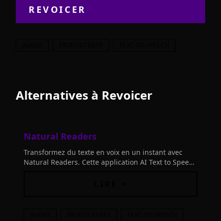
REVOICER
AUDIO
PRODUCTIVITY
TEXT-TO-SPEECH
Alternatives à
Revoicer
Natural Readers
Transformez du texte en voix en un instant avec
Natural Readers. Cette application AI Text to Speech
révolutionne la lecture et rend vos contenus plus
accessibles et engageants.
LIRE +
AUDIO
PRODUCTIVITY
TEXT-TO-SPEECH