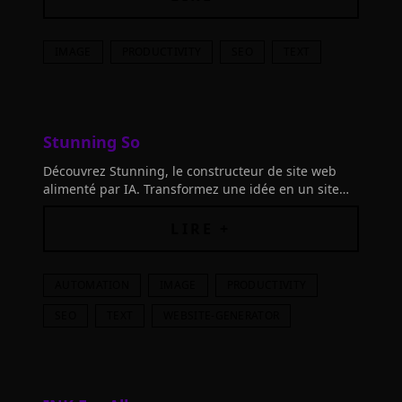
IMAGE
PRODUCTIVITY
SEO
TEXT
Stunning So
Découvrez Stunning, le constructeur de site web
alimenté par IA. Transformez une idée en un site
web professionnel facilement. Optimisation SEO
LIRE +
AUTOMATION
IMAGE
PRODUCTIVITY
SEO
TEXT
WEBSITE-GENERATOR