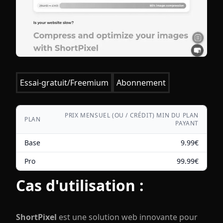
Essai-gratuit/Freemium
Abonnement
PRIX MENSUEL (OU / CRÉDIT) MIN DU PLAN
PLAN
PAYANT
Base
9.99
€
Pro
99.99
€
Cas d'utilisation :
ShortPixel
est une solution web innovante pour