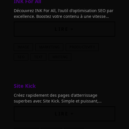
INK For All
Découvrez INK For All, l'outil d'optimisation SEO par
excellence. Boostez votre contenu à une vitesse
incroyable grâce à l'intelligence sémantique et l'IA
brevetée. Maximisez votre SEO !
LIRE +
IMAGE
MARKETING
PRODUCTIVITY
SEO
TEXT
WRITING
Site Kick
Créez rapidement des pages d'atterrissage
superbes avec Site Kick. Simple et puissant,
concevez sans compétences en codage, design ou
rédaction! Transformez vos idées en réalité.
LIRE +