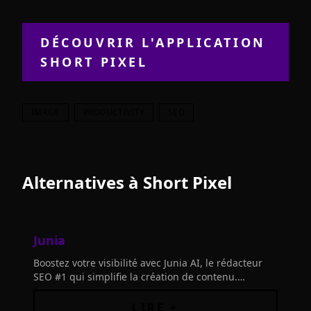
DÉCOUVRIR L'APPLICATION
SHORT PIXEL
IMAGE
PRODUCTIVITY
SEO
Alternatives à
Short Pixel
Junia
Boostez votre visibilité avec Junia AI, le rédacteur
SEO #1 qui simplifie la création de contenu.
Transformez vos défis SEO en succès avec notre IA
révolutionnaire.
LIRE +