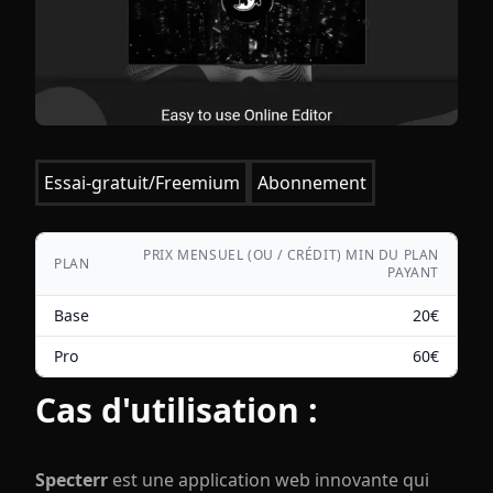
Essai-gratuit/Freemium
Abonnement
PRIX MENSUEL (OU / CRÉDIT) MIN DU PLAN
PLAN
PAYANT
Base
20
€
Pro
60
€
Cas d'utilisation :
Specterr
est une application web innovante qui