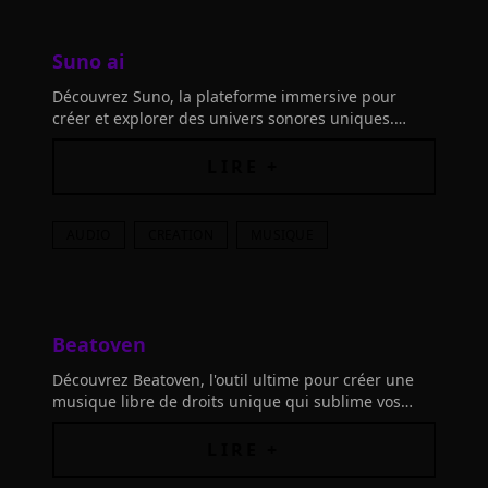
Suno ai
Découvrez Suno, la plateforme immersive pour
créer et explorer des univers sonores uniques.
Alliez technologie et créativité pour transformer
chaque son en mélodie!
LIRE +
AUDIO
CREATION
MUSIQUE
Beatoven
Découvrez Beatoven, l'outil ultime pour créer une
musique libre de droits unique qui sublime vos
histoires. Composez facilement une ambiance
sonore sur mesure pour vos vidéos ou podcasts
LIRE +
avec l'IA avancée.