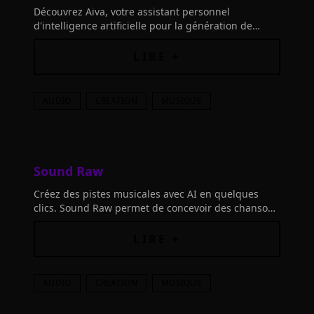
Découvrez Aiva, votre assistant personnel
d'intelligence artificielle pour la génération de
musique. Connectez vos outils et laissez libre cours
à votre créativité musicale!
LIRE +
AUDIO
CREATION
MUSIQUE
Sound Raw
Créez des pistes musicales avec AI en quelques
clics. Sound Raw permet de concevoir des chansons
uniques facilement et d'ajuster chaque détail selon
vos besoins.
LIRE +
AUDIO
CREATION
MUSIQUE