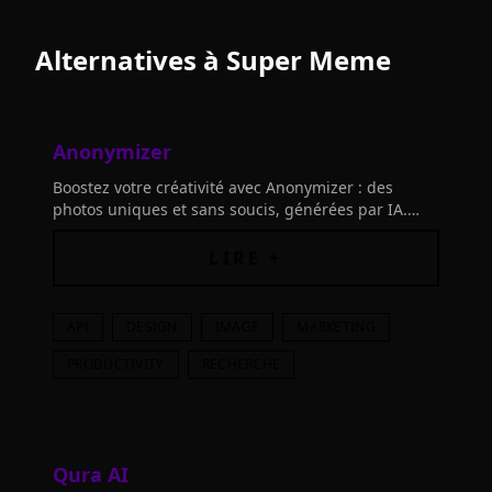
Alternatives à
Super Meme
Anonymizer
Boostez votre créativité avec Anonymizer : des
photos uniques et sans soucis, générées par IA.
Idéales pour la pub, le design, la recherche et plus
encore. Créez des modèles sur mesure en temps
LIRE +
réel.
API
DESIGN
IMAGE
MARKETING
PRODUCTIVITY
RECHERCHE
Qura AI