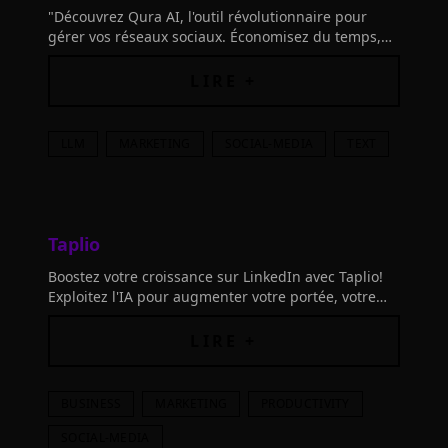
"Découvrez Qura AI, l'outil révolutionnaire pour
gérer vos réseaux sociaux. Économisez du temps,
boostez votre engagement et faites rayonner votre
présence en ligne !"
LIRE +
LLM
MARKETING
SOCIAL-MEDIA
TEXT
Taplio
Boostez votre croissance sur LinkedIn avec Taplio!
Exploitez l'IA pour augmenter votre portée, votre
engagement et vos abonnés en seulement 10
minutes par jour. Transformez votre présence en
LIRE +
ligne.
BUSINESS
MARKETING
PRODUCTIVITY
SOCIAL-MEDIA