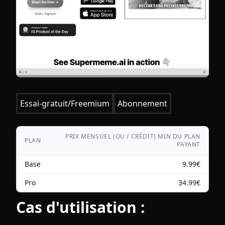
Essai-gratuit/Freemium
Abonnement
PRIX MENSUEL (OU / CRÉDIT) MIN DU PLAN
PLAN
PAYANT
Base
9.99
€
Pro
34.99
€
Cas d'utilisation :