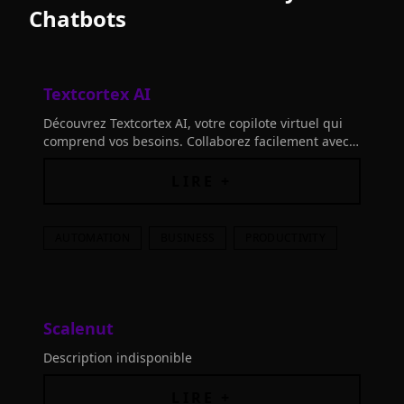
Chatbots
Textcortex AI
Découvrez Textcortex AI, votre copilote virtuel qui
comprend vos besoins. Collaborez facilement avec
cet outil intelligent, intégré à vos connaissances et
aux tendances actuelles.
LIRE +
AUTOMATION
BUSINESS
PRODUCTIVITY
Scalenut
Description indisponible
LIRE +