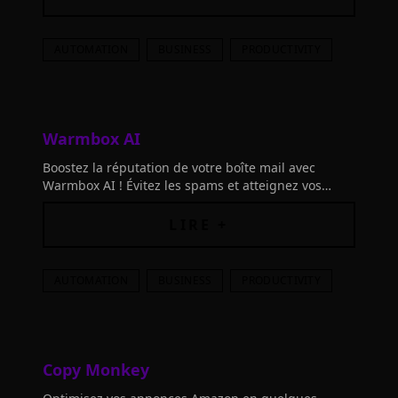
AUTOMATION
BUSINESS
PRODUCTIVITY
Warmbox AI
Boostez la réputation de votre boîte mail avec
Warmbox AI ! Évitez les spams et atteignez vos
prospects grâce à cet outil de warm-up qui
améliore la délivrabilité de vos emails.
LIRE +
AUTOMATION
BUSINESS
PRODUCTIVITY
Copy Monkey