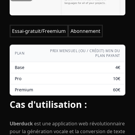
Essai-gratuit/Freemium
Abonnement
PRIX MENSUEL (OU / CRÉDIT) MIN DU
PLAN
PLAN PAYANT
Base
4
€
Pro
10
€
Premium
60
€
Cas d'utilisation :
Uberduck
est une application web révolutionnaire
pour la génération vocale et la conversion de texte