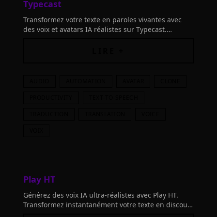
Typecast
Transformez votre texte en paroles vivantes avec
des voix et avatars IA réalistes sur Typecast.
Économisez du temps et des coûts de production en
évitant les studios de doublage.
LIRE +
AUDIO
AUTOMATION
AVATAR
CLONE
PRODUCTIVITY
TEXT-TO-SPEECH
TRADUCTION
TRANSLATION
VOICE
VOIX
Play HT
Générez des voix IA ultra-réalistes avec Play HT.
Transformez instantanément votre texte en discours
naturel dans n'importe quelle langue et accent.