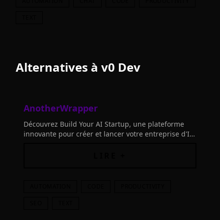
AUTOMATION
CHAT
CODE
PRODUCTIVITY
TEXT
Alternatives à
v0 Dev
AnotherWrapper
Découvrez Build Your AI Startup, une plateforme
innovante pour créer et lancer votre entreprise d'IA
rapidement. Profitez de notre technologie Next.js et
Supabase.
LIRE +
AUTOMATION
CODE
PRODUCTIVITY
SEO
TEXT