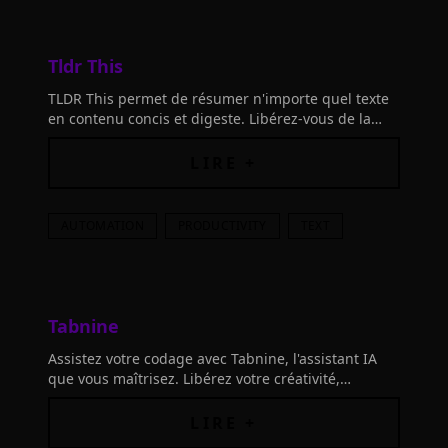
Tldr This
TLDR This permet de résumer n'importe quel texte
en contenu concis et digeste. Libérez-vous de la
surcharge d'informations et gagnez du temps en
un clic!
LIRE +
AUTOMATION
PRODUCTIVITY
TEXT
Tabnine
Assistez votre codage avec Tabnine, l'assistant IA
que vous maîtrisez. Libérez votre créativité,
connectez les outils et inventez tout ce que vous
imaginez.
LIRE +