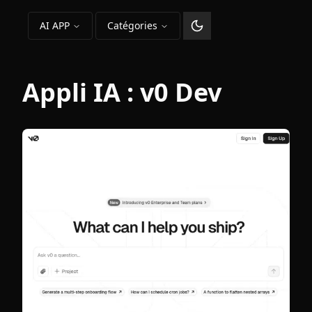
AI APP
Catégories
Changer le thème
Appli IA :
v0 Dev