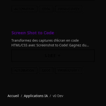
AUTOMATION
CODE
PRODUCTIVITY
Screen Shot to Code
Transformez des captures d'écran en code
HTML/CSS avec Screenshot to Code! Gagnez du
temps grâce à l'IA avancée. Pratique, en ligne et
sans installation.
LIRE +
AUTOMATION
CODE
PRODUCTIVITY
Accueil
/
Applications IA
/
v0 Dev