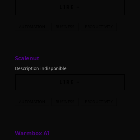
aux tendances actuelles.
LIRE +
AUTOMATION
BUSINESS
PRODUCTIVITY
Scalenut
Description indisponible
LIRE +
AUTOMATION
BUSINESS
PRODUCTIVITY
Warmbox AI