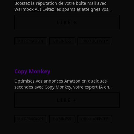
Boostez la réputation de votre boîte mail avec
Warmbox AI ! Évitez les spams et atteignez vos
prospects grâce à cet outil de warm-up qui
améliore la délivrabilité de vos emails.
LIRE +
AUTOMATION
BUSINESS
PRODUCTIVITY
Copy Monkey
Optimisez vos annonces Amazon en quelques
secondes avec Copy Monkey, votre expert IA en
référencement. Augmentez vos fiches produits et
atteignez la première page organique!
LIRE +
AUTOMATION
BUSINESS
PRODUCTIVITY