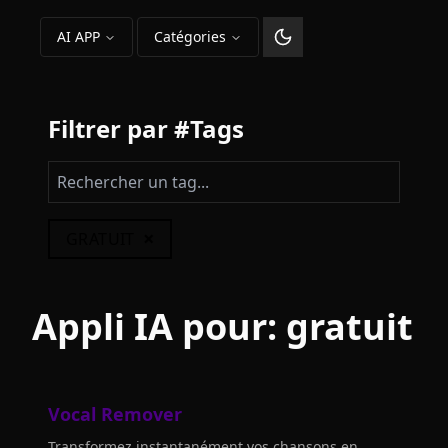
AI APP
Catégories
Changer le thème
Filtrer par #Tags
×
GRATUIT
Appli IA pour:
gratuit
Vocal Remover
Transformez instantanément vos chansons en