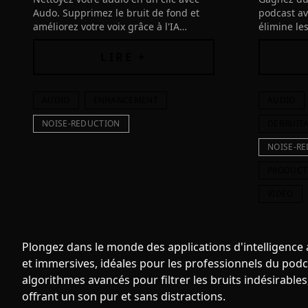
Audo. Supprimez le bruit de fond et
podcast av
améliorez votre voix grâce à l'IA
élimine le
avancée. Transformez des heures de
bégaiement
travail en quelques secondes!
pour des 
LIRE +
parfaits.
AUDIO
ENHANCEMENT
AUDIO
NOISE-REDUCTION
DEBRUIT
NOISE-R
PRODUCT
VIDEO
Plongez dans le monde des applications d'intelligence 
et immersives, idéales pour les professionnels du podc
algorithmes avancés pour filtrer les bruits indésirabl
offrant un son pur et sans distractions.