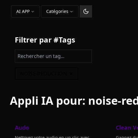
AI APP
Catégories
Changer le thème
Filtrer par #Tags
×
NOISE-REDUCTION
Appli IA pour:
noise-re
Audo
Clean V
Nettoyez votre audio en un clic avec
Gagnez du 