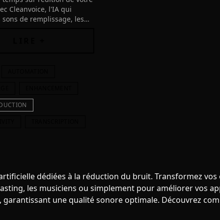
ec Cleanvoice, l'IA qui
s sons de remplissage, les
s et les bruits de bouche
enregistrements audio
LIRE +
AUTOMATION
AGE
ENHANCEMENT
EDUCTION
IVITY
TRANSCRIPTION
artificielle dédiées à la réduction du bruit. Transformez vo
asting, les musiciens ou simplement pour améliorer vos appe
es, garantissant une qualité sonore optimale. Découvrez com