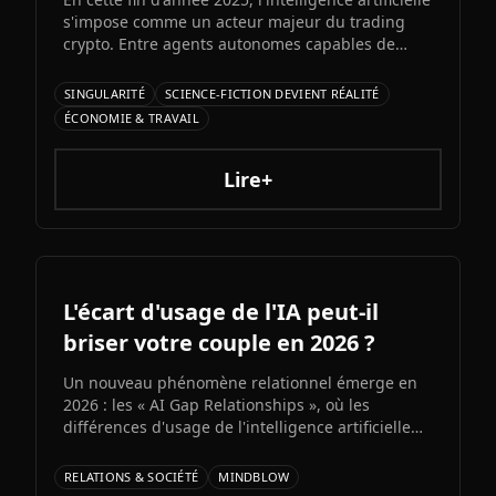
s'impose comme un acteur majeur du trading
crypto. Entre agents autonomes capables de
prendre des décisiLe prochain grand modèle
d'Elon Musk s'annonce comme l'un des paris les
SINGULARITÉ
SCIENCE-FICTION DEVIENT RÉALITÉ
plus audacieux de l'histoire de l'IA. Entre
ÉCONOMIE & TRAVAIL
architecture colossale, capacités multimodales
natives et ambitions AGI assumées, Grok 5
pourrait redessiner le paysage de l'intelligence
Lire+
artificielle.ons et bots d'automatisation
sophistiqués, explorons ce qui fonctionne
vraiment et les risques à connaître.
L'écart d'usage de l'IA peut-il
briser votre couple en 2026 ?
Un nouveau phénomène relationnel émerge en
2026 : les « AI Gap Relationships », où les
différences d'usage de l'intelligence artificielle
entre partenaires génèrent des conflits sur la
productivité, l'intimité et la compatibilité.
RELATIONS & SOCIÉTÉ
MINDBLOW
Décryptage d'une fracture numérique qui s'invite