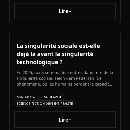
dans la vie de couple.
Lire+
La singularité sociale est-elle
déjà là avant la singularité
technologique ?
En 2026, nous serions déjà entrés dans l'ère de la
singularité sociale, selon Cam Pedersen. Ce
phénomène, où les humains perdent la capacité
de suivre les échanges entre intelligences
artificielles, précéderait la singularité
MINDBLOW
SINGULARITÉ
technologique attendue pour 2034.
SCIENCE-FICTION DEVIENT RÉALITÉ
Lire+