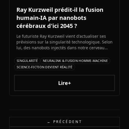
Ray Kurzweil prédit-il la fusion
humain-IA par nanobots
cérébraux d'ici 2045 ?
Le futuriste Ray Kurzweil vient d'actualiser ses
prévisions sur la singularité technologique. Selon
lui, des nanobots injectés dans notre cerveau
nous permettront de fusionner avec l'IA d'ici
2045, multipliant notre intelligence par un
SINGULARITÉ
NEURALINK & FUSION HOMME-MACHINE
million. Entre promesses transhumanistes et
SCIENCE-FICTION DEVIENT RÉALITÉ
défis éthiques, cette vision soulève autant
d'espoirs que d'interrogations.
Lire+
← PRÉCÉDENT