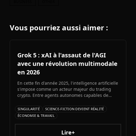
BUSINESS
OTHER
Vous pourriez aussi aimer :
Grok 5 : xAI à l'assaut de l'AGI
avec une révolution multimodale
en 2026
En cette fin d'année 2025, l'intelligence artificielle
s'impose comme un acteur majeur du trading
crypto. Entre agents autonomes capables de
prendre des décisiLe prochain grand modèle
d'Elon Musk s'annonce comme l'un des paris les
SINGULARITÉ
SCIENCE-FICTION DEVIENT RÉALITÉ
plus audacieux de l'histoire de l'IA. Entre
ÉCONOMIE & TRAVAIL
architecture colossale, capacités multimodales
natives et ambitions AGI assumées, Grok 5
pourrait redessiner le paysage de l'intelligence
Lire+