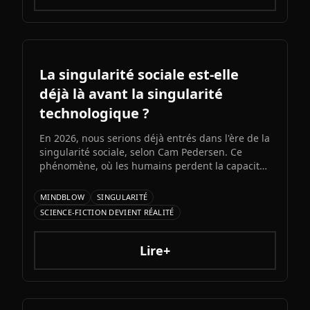
artificielle.ons et bots d'automatisation
sophistiqués, explorons ce qui fonctionne
vraiment et les risques à connaître.
La singularité sociale est-elle
déjà là avant la singularité
technologique ?
En 2026, nous serions déjà entrés dans l'ère de la
singularité sociale, selon Cam Pedersen. Ce
phénomène, où les humains perdent la capacité
de suivre les échanges entre intelligences
artificielles, précéderait la singularité
MINDBLOW
SINGULARITÉ
technologique attendue pour 2034.
SCIENCE-FICTION DEVIENT RÉALITÉ
Lire+