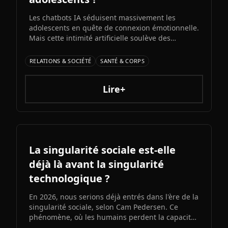
Les chatbots IA séduisent massivement les
adolescents en quête de connexion émotionnelle.
Mais cette intimité artificielle soulève des
inquiétudes croissantes : experts et médias
alertent sur l'émergence d'une possible «
RELATIONS & SOCIÉTÉ
SANTÉ & CORPS
psychose IA » liée à l'immersion prolongée dans
des relations unilatérales avec des machines.
Lire+
La singularité sociale est-elle
déjà là avant la singularité
technologique ?
En 2026, nous serions déjà entrés dans l'ère de la
singularité sociale, selon Cam Pedersen. Ce
phénomène, où les humains perdent la capacité
de suivre les échanges entre intelligences