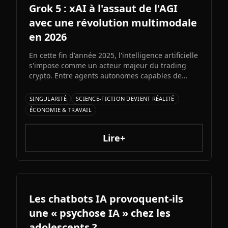
Grok 5 : xAI à l'assaut de l'AGI
avec une révolution multimodale
en 2026
En cette fin d'année 2025, l'intelligence artificielle
s'impose comme un acteur majeur du trading
crypto. Entre agents autonomes capables de
prendre des décisiLe prochain grand modèle
d'Elon Musk s'annonce comme l'un des paris les
SINGULARITÉ
SCIENCE-FICTION DEVIENT RÉALITÉ
plus audacieux de l'histoire de l'IA. Entre
ÉCONOMIE & TRAVAIL
architecture colossale, capacités multimodales
natives et ambitions AGI assumées, Grok 5
pourrait redessiner le paysage de l'intelligence
Lire+
artificielle.ons et bots d'automatisation
sophistiqués, explorons ce qui fonctionne
vraiment et les risques à connaître.
Les chatbots IA provoquent-ils
une « psychose IA » chez les
adolescents ?