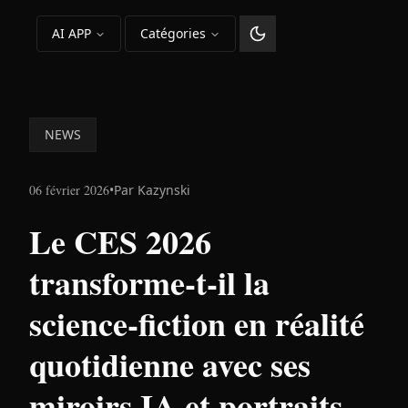
AI APP
Catégories
Changer le thème
NEWS
06 février 2026
•
Par
Kazynski
Le CES 2026
transforme-t-il la
science-fiction en réalité
quotidienne avec ses
miroirs IA et portraits