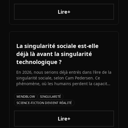
natives et ambitions AGI assumées, Grok 5
pourrait redessiner le paysage de l'intelligence
Lire+
artificielle.ons et bots d'automatisation
sophistiqués, explorons ce qui fonctionne
vraiment et les risques à connaître.
La singularité sociale est-elle
déjà là avant la singularité
technologique ?
En 2026, nous serions déjà entrés dans l'ère de la
singularité sociale, selon Cam Pedersen. Ce
phénomène, où les humains perdent la capacité
de suivre les échanges entre intelligences
artificielles, précéderait la singularité
MINDBLOW
SINGULARITÉ
technologique attendue pour 2034.
SCIENCE-FICTION DEVIENT RÉALITÉ
Lire+