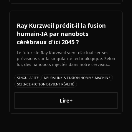
Ray Kurzweil prédit-il la fusion
humain-IA par nanobots
cérébraux d'ici 2045 ?
Le futuriste Ray Kurzweil vient d'actualiser ses
prévisions sur la singularité technologique. Selon
lui, des nanobots injectés dans notre cerveau
nous permettront de fusionner avec l'IA d'ici
2045, multipliant notre intelligence par un
SINGULARITÉ
NEURALINK & FUSION HOMME-MACHINE
million. Entre promesses transhumanistes et
SCIENCE-FICTION DEVIENT RÉALITÉ
défis éthiques, cette vision soulève autant
d'espoirs que d'interrogations.
Lire+