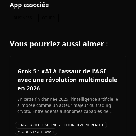
App associée
BUSINESS
OTHER
Vous pourriez aussi aimer :
Grok 5 : xAI à l'assaut de l'AGI
avec une révolution multimodale
en 2026
En cette fin d'année 2025, l'intelligence artificielle
s'impose comme un acteur majeur du trading
crypto. Entre agents autonomes capables de
prendre des décisiLe prochain grand modèle
d'Elon Musk s'annonce comme l'un des paris les
SINGULARITÉ
SCIENCE-FICTION DEVIENT RÉALITÉ
plus audacieux de l'histoire de l'IA. Entre
ÉCONOMIE & TRAVAIL
architecture colossale, capacités multimodales