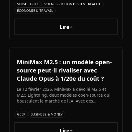
d'Elon Musk s'annonce comme l'un des paris les
SINGULARITÉ
SCIENCE-FICTION DEVIENT RÉALITÉ
plus audacieux de l'histoire de l'IA. Entre
ÉCONOMIE & TRAVAIL
architecture colossale, capacités multimodales
natives et ambitions AGI assumées, Grok 5
pourrait redessiner le paysage de l'intelligence
Lire+
artificielle.ons et bots d'automatisation
sophistiqués, explorons ce qui fonctionne
vraiment et les risques à connaître.
MiniMax M2.5 : un modèle open-
source peut-il rivaliser avec
Claude Opus à 1/20e du coût ?
Le 12 février 2026, MiniMax a dévoilé M2.5 et
M2.5 Lightning, deux modèles open-source qui
bousculent le marché de l'IA. Avec des
performances proches du state-of-the-art en
coding et un coût 20 fois inférieur à Claude Opus
GEEK
BUSINESS & MONEY
4.6, ces nouveaux venus chinois redéfinissent le
rapport qualité-prix dans l'IA générative.
Lire+