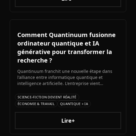
Comment Quantinuum fusionne
ordinateur quantique et IA
générative pour transformer la
recherche ?
Quantinuum franchit une nouvelle étape dans
l'alliance entre informatique quantique et
intelligence artificielle. L'entreprise vient
d'annoncer Gen QAI, un framework innovant qui
exploite les données générées par son
SCIENCE-FICTION DEVIENT RÉALITÉ
ordinateur quantique H2 pour entraîner des
ÉCONOMIE & TRAVAIL
QUANTIQUE + IA
modèles d'IA capables de résoudre des
problèmes complexes inaccessibles aux systèmes
classiques.
Lire+