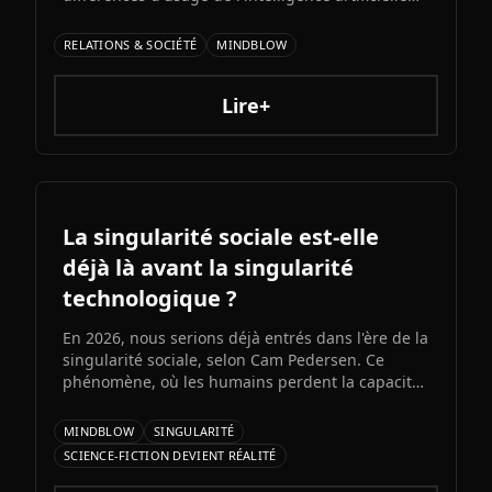
entre partenaires génèrent des conflits sur la
productivité, l'intimité et la compatibilité.
RELATIONS & SOCIÉTÉ
MINDBLOW
Décryptage d'une fracture numérique qui s'invite
dans la vie de couple.
Lire+
La singularité sociale est-elle
déjà là avant la singularité
technologique ?
En 2026, nous serions déjà entrés dans l'ère de la
singularité sociale, selon Cam Pedersen. Ce
phénomène, où les humains perdent la capacité
de suivre les échanges entre intelligences
artificielles, précéderait la singularité
MINDBLOW
SINGULARITÉ
technologique attendue pour 2034.
SCIENCE-FICTION DEVIENT RÉALITÉ