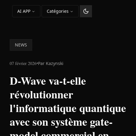
AI APP
Catégories
Changer le thème
NEWS
07 février 2026
•
Par
Kazynski
D-Wave va-t-elle
révolutionner
l'informatique quantique
avec son système gate-
model commercial en