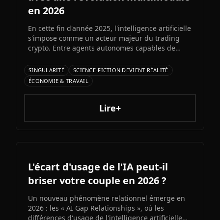
en 2026
En cette fin d'année 2025, l'intelligence artificielle
s'impose comme un acteur majeur du trading
crypto. Entre agents autonomes capables de
prendre des décisiLe prochain grand modèle
d'Elon Musk s'annonce comme l'un des paris les
SINGULARITÉ
SCIENCE-FICTION DEVIENT RÉALITÉ
plus audacieux de l'histoire de l'IA. Entre
ÉCONOMIE & TRAVAIL
architecture colossale, capacités multimodales
natives et ambitions AGI assumées, Grok 5
pourrait redessiner le paysage de l'intelligence
Lire+
artificielle.ons et bots d'automatisation
sophistiqués, explorons ce qui fonctionne
vraiment et les risques à connaître.
L'écart d'usage de l'IA peut-il
briser votre couple en 2026 ?
Un nouveau phénomène relationnel émerge en
2026 : les « AI Gap Relationships », où les
différences d'usage de l'intelligence artificielle