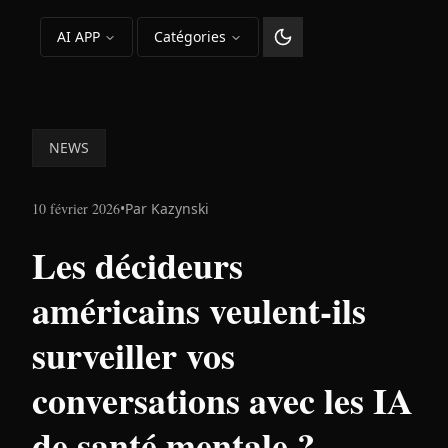
AI APP
Catégories
Changer le thème
NEWS
10 février 2026
•
Par
Kazynski
Les décideurs
américains veulent-ils
surveiller vos
conversations avec les IA
de santé mentale ?