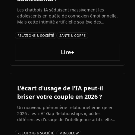
Les chatbots IA séduisent massivement les
adolescents en quête de connexion émotionnelle.
Mais cette intimité artificielle soulève des
inquiétudes croissantes : experts et médias
alertent sur l'émergence d'une possible «
RELATIONS & SOCIÉTÉ
SANTÉ & CORPS
psychose IA » liée à l'immersion prolongée dans
des relations unilatérales avec des machines.
Lire+
L'écart d'usage de l'IA peut-il
briser votre couple en 2026 ?
Un nouveau phénomène relationnel émerge en
2026 : les « AI Gap Relationships », où les
différences d'usage de l'intelligence artificielle
entre partenaires génèrent des conflits sur la
productivité, l'intimité et la compatibilité.
RELATIONS & SOCIÉTÉ
MINDBLOW