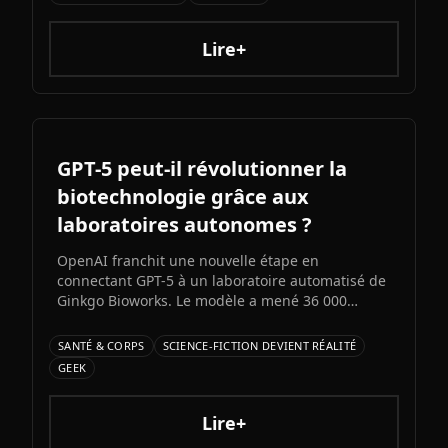
Décryptage d'une fracture numérique qui s'invite
dans la vie de couple.
Lire+
GPT-5 peut-il révolutionner la
biotechnologie grâce aux
laboratoires autonomes ?
OpenAI franchit une nouvelle étape en
connectant GPT-5 à un laboratoire automatisé de
Ginkgo Bioworks. Le modèle a mené 36 000
expériences de synthèse protéique de manière
autonome, réduisant les coûts de 40% et
SANTÉ & CORPS
SCIENCE-FICTION DEVIENT RÉALITÉ
augmentant le rendement de 27%.
GEEK
Lire+