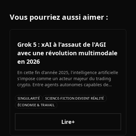
Vous pourriez aussi aimer :
Grok 5 : xAI à l'assaut de l'AGI
avec une révolution multimodale
en 2026
En cette fin d'année 2025, l'intelligence artificielle
s'impose comme un acteur majeur du trading
crypto. Entre agents autonomes capables de
prendre des décisiLe prochain grand modèle
d'Elon Musk s'annonce comme l'un des paris les
SINGULARITÉ
SCIENCE-FICTION DEVIENT RÉALITÉ
plus audacieux de l'histoire de l'IA. Entre
ÉCONOMIE & TRAVAIL
architecture colossale, capacités multimodales
natives et ambitions AGI assumées, Grok 5
pourrait redessiner le paysage de l'intelligence
Lire+
artificielle.ons et bots d'automatisation
sophistiqués, explorons ce qui fonctionne