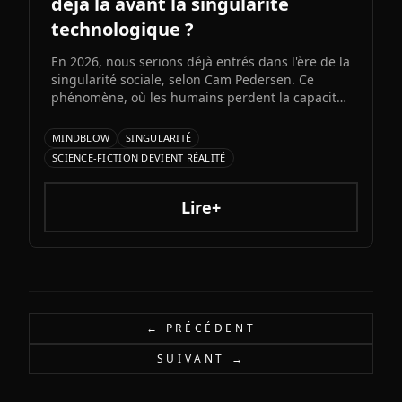
déjà là avant la singularité
technologique ?
En 2026, nous serions déjà entrés dans l'ère de la
singularité sociale, selon Cam Pedersen. Ce
phénomène, où les humains perdent la capacité
de suivre les échanges entre intelligences
artificielles, précéderait la singularité
MINDBLOW
SINGULARITÉ
technologique attendue pour 2034.
SCIENCE-FICTION DEVIENT RÉALITÉ
Lire+
← PRÉCÉDENT
SUIVANT →