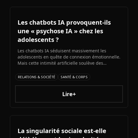
vraiment et les risques à connaître.
Les chatbots IA provoquent-ils
une « psychose IA » chez les
adolescents ?
Les chatbots IA séduisent massivement les
adolescents en quête de connexion émotionnelle.
Mais cette intimité artificielle soulève des
inquiétudes croissantes : experts et médias
alertent sur l'émergence d'une possible «
RELATIONS & SOCIÉTÉ
SANTÉ & CORPS
psychose IA » liée à l'immersion prolongée dans
des relations unilatérales avec des machines.
Lire+
La singularité sociale est-elle