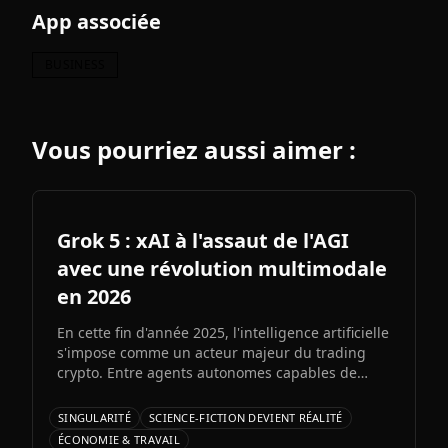
App associée
BUSINESS
Vous pourriez aussi aimer :
Grok 5 : xAI à l'assaut de l'AGI
avec une révolution multimodale
en 2026
En cette fin d'année 2025, l'intelligence artificielle
s'impose comme un acteur majeur du trading
crypto. Entre agents autonomes capables de
prendre des décisiLe prochain grand modèle
d'Elon Musk s'annonce comme l'un des paris les
SINGULARITÉ
SCIENCE-FICTION DEVIENT RÉALITÉ
plus audacieux de l'histoire de l'IA. Entre
ÉCONOMIE & TRAVAIL