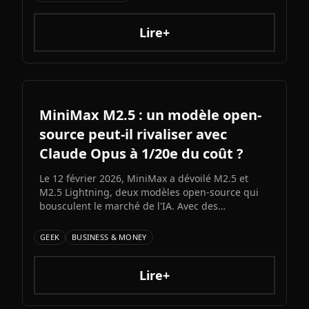
architecture colossale, capacités multimodales
natives et ambitions AGI assumées, Grok 5
pourrait redessiner le paysage de l'intelligence
Lire+
artificielle.ons et bots d'automatisation
sophistiqués, explorons ce qui fonctionne
vraiment et les risques à connaître.
MiniMax M2.5 : un modèle open-
source peut-il rivaliser avec
Claude Opus à 1/20e du coût ?
Le 12 février 2026, MiniMax a dévoilé M2.5 et
M2.5 Lightning, deux modèles open-source qui
bousculent le marché de l'IA. Avec des
performances proches du state-of-the-art en
coding et un coût 20 fois inférieur à Claude Opus
GEEK
BUSINESS & MONEY
4.6, ces nouveaux venus chinois redéfinissent le
rapport qualité-prix dans l'IA générative.
Lire+