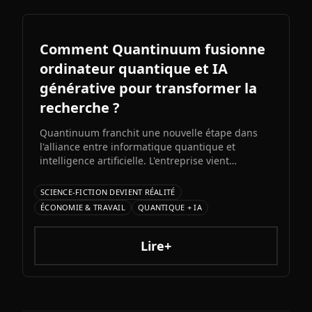
Comment Quantinuum fusionne
ordinateur quantique et IA
générative pour transformer la
recherche ?
Quantinuum franchit une nouvelle étape dans
l'alliance entre informatique quantique et
intelligence artificielle. L'entreprise vient
d'annoncer Gen QAI, un framework innovant qui
exploite les données générées par son
SCIENCE-FICTION DEVIENT RÉALITÉ
ordinateur quantique H2 pour entraîner des
ÉCONOMIE & TRAVAIL
QUANTIQUE + IA
modèles d'IA capables de résoudre des
problèmes complexes inaccessibles aux systèmes
classiques.
Lire+