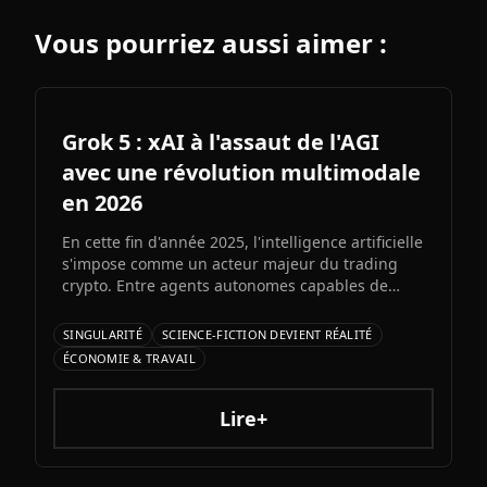
Vous pourriez aussi aimer :
Grok 5 : xAI à l'assaut de l'AGI
avec une révolution multimodale
en 2026
En cette fin d'année 2025, l'intelligence artificielle
s'impose comme un acteur majeur du trading
crypto. Entre agents autonomes capables de
prendre des décisiLe prochain grand modèle
d'Elon Musk s'annonce comme l'un des paris les
SINGULARITÉ
SCIENCE-FICTION DEVIENT RÉALITÉ
plus audacieux de l'histoire de l'IA. Entre
ÉCONOMIE & TRAVAIL
architecture colossale, capacités multimodales
natives et ambitions AGI assumées, Grok 5
pourrait redessiner le paysage de l'intelligence
Lire+
artificielle.ons et bots d'automatisation
sophistiqués, explorons ce qui fonctionne
vraiment et les risques à connaître.