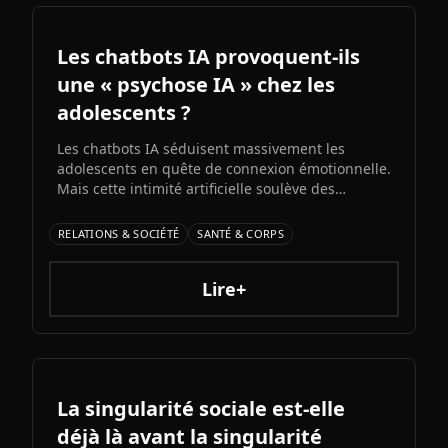
Les chatbots IA provoquent-ils
une « psychose IA » chez les
adolescents ?
Les chatbots IA séduisent massivement les
adolescents en quête de connexion émotionnelle.
Mais cette intimité artificielle soulève des
inquiétudes croissantes : experts et médias
alertent sur l'émergence d'une possible «
RELATIONS & SOCIÉTÉ
SANTÉ & CORPS
psychose IA » liée à l'immersion prolongée dans
des relations unilatérales avec des machines.
Lire+
La singularité sociale est-elle
déjà là avant la singularité