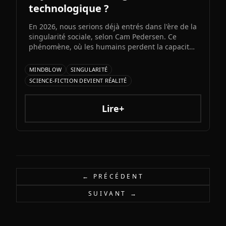
technologique ?
En 2026, nous serions déjà entrés dans l'ère de la
singularité sociale, selon Cam Pedersen. Ce
phénomène, où les humains perdent la capacité
de suivre les échanges entre intelligences
artificielles, précéderait la singularité
MINDBLOW
SINGULARITÉ
technologique attendue pour 2034.
SCIENCE-FICTION DEVIENT RÉALITÉ
Lire+
← PRÉCÉDENT
SUIVANT →