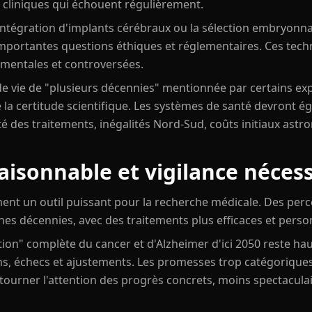
 cliniques qui échouent régulièrement.
'intégration d'implants cérébraux ou la sélection embryonn
'importantes questions éthiques et réglementaires. Ces tech
imentales et controversées.
de vie de "plusieurs décennies" mentionnée par certains ex
 la certitude scientifique. Les systèmes de santé devront é
lité des traitements, inégalités Nord-Sud, coûts initiaux as
raisonnable et vigilance néces
ent un outil puissant pour la recherche médicale. Des percé
es décennies, avec des traitements plus efficaces et perso
ation" complète du cancer et d'Alzheimer d'ici 2050 reste ha
ons, échecs et ajustements. Les promesses trop catégoriques
détourner l'attention des progrès concrets, moins spectacula