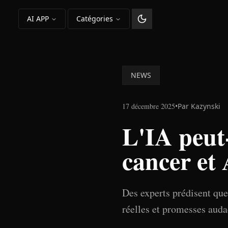
AI APP
Catégories
Changer le thème
NEWS
17 décembre 2025
•
Par
Kazynski
L'IA peut-
cancer et 
Des experts prédisent que
réelles et promesses aud