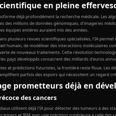
cientifique en pleine efferves
 transforme déjà profondément la recherche médicale. Les al
s des millions de données génomiques, d'imageries médica
des équipes entières auraient mis des années.
ns plusieurs revues scientifiques spécialisées, l'IA permet d
'œil humain, de modéliser des interactions moléculaires com
verte de nouveaux traitements. Cette révolution technolo
 les pays développés consacrent des milliards d'euros annu
s et prédictions futuristes, la frontière reste floue. Les d
mplifient parfois des espoirs qui nécessitent un regard cri
sage prometteurs déjà en dév
récoce des cancers
iaux utilisent déjà l'IA pour détecter des tumeurs à des st
scanners et IRM avec une précision supérieure à celle des r