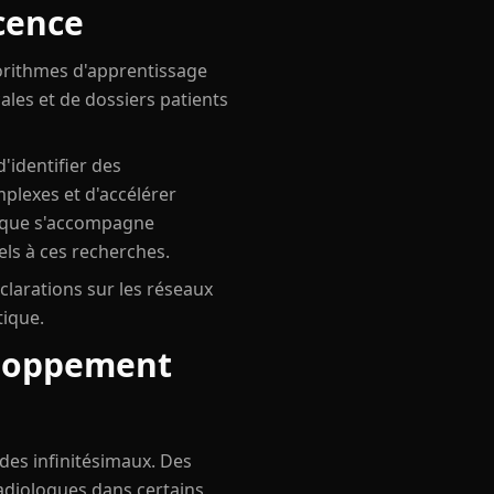
cence
gorithmes d'apprentissage
les et de dossiers patients
'identifier des
plexes et d'accélérer
gique s'accompagne
els à ces recherches.
éclarations sur les réseaux
tique.
eloppement
ades infinitésimaux. Des
adiologues dans certains