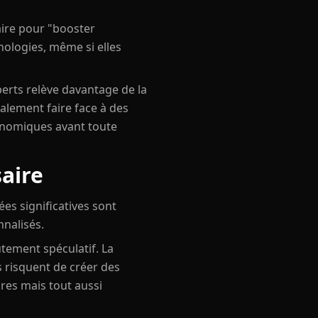
aire pour "booster
nologies, même si elles
perts relève davantage de la
galement faire face à des
tronomiques avant toute
saire
es significatives sont
nnalisés.
utement spéculatif. La
 risquent de créer des
ires mais tout aussi