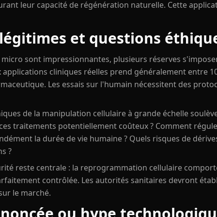
taurant leur capacité de régénération naturelle. Cette applica
 légitimes et questions éthiq
 micro sont impressionnantes, plusieurs réserves s'imposen
x applications cliniques réelles prend généralement entre 10 
rmaceutique. Les essais sur l'humain nécessitent des protoc
thiques de la manipulation cellulaire à grande échelle soulèv
à ces traitements potentiellement coûteux ? Comment régul
ndément la durée de vie humaine ? Quels risques de dériv
ns ?
curité reste centrale : la reprogrammation cellulaire compor
arfaitement contrôlée. Les autorités sanitaires devront établ
sur le marché.
nnoncée ou hype technologiqu