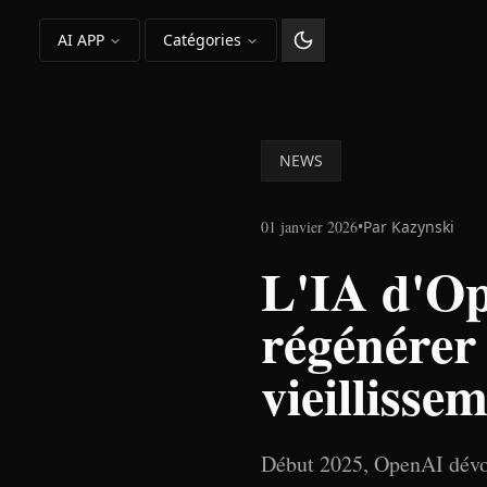
AI APP
Catégories
Changer le thème
NEWS
01 janvier 2026
•
Par
Kazynski
L'IA d'Op
régénérer 
vieillisse
Début 2025, OpenAI dévoi