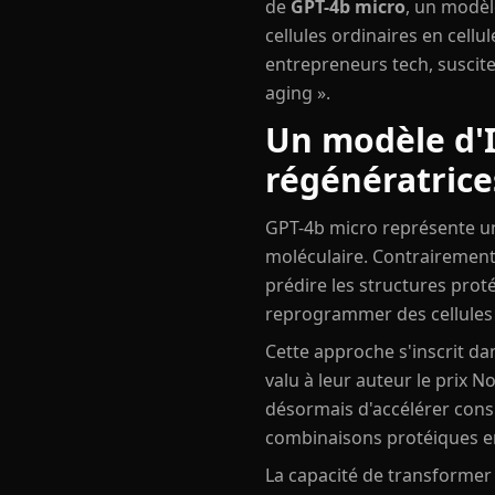
de
GPT-4b micro
, un modèl
cellules ordinaires en cell
entrepreneurs tech, suscit
aging ».
Un modèle d'I
régénératrice
GPT-4b micro représente une 
moléculaire. Contrairement
prédire les structures prot
reprogrammer des cellules a
Cette approche s'inscrit da
valu à leur auteur le prix N
désormais d'accélérer cons
combinaisons protéiques en
La capacité de transformer 