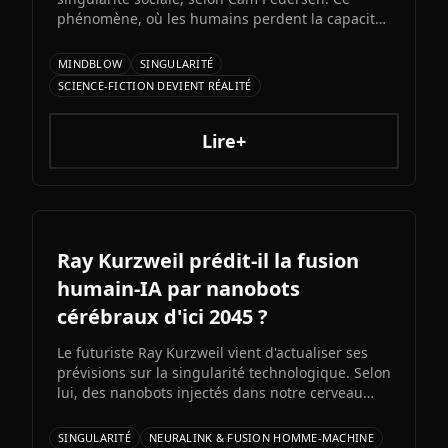
phénomène, où les humains perdent la capacité
de suivre les échanges entre intelligences
artificielles, précéderait la singularité
MINDBLOW
SINGULARITÉ
technologique attendue pour 2034.
SCIENCE-FICTION DEVIENT RÉALITÉ
Lire+
Ray Kurzweil prédit-il la fusion
humain-IA par nanobots
cérébraux d'ici 2045 ?
Le futuriste Ray Kurzweil vient d'actualiser ses
prévisions sur la singularité technologique. Selon
lui, des nanobots injectés dans notre cerveau
nous permettront de fusionner avec l'IA d'ici
2045, multipliant notre intelligence par un
SINGULARITÉ
NEURALINK & FUSION HOMME-MACHINE