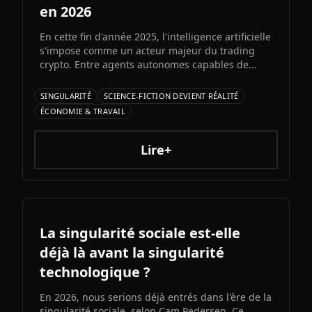
en 2026
En cette fin d'année 2025, l'intelligence artificielle
s'impose comme un acteur majeur du trading
crypto. Entre agents autonomes capables de
prendre des décisiLe prochain grand modèle
d'Elon Musk s'annonce comme l'un des paris les
SINGULARITÉ
SCIENCE-FICTION DEVIENT RÉALITÉ
plus audacieux de l'histoire de l'IA. Entre
ÉCONOMIE & TRAVAIL
architecture colossale, capacités multimodales
natives et ambitions AGI assumées, Grok 5
pourrait redessiner le paysage de l'intelligence
Lire+
artificielle.ons et bots d'automatisation
sophistiqués, explorons ce qui fonctionne
vraiment et les risques à connaître.
La singularité sociale est-elle
déjà là avant la singularité
technologique ?
En 2026, nous serions déjà entrés dans l'ère de la
singularité sociale, selon Cam Pedersen. Ce